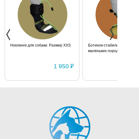
Ноклинги для собаки. Размер XXS
Ботинок-стабилизатор для 
маленьких пород для задних
Размер 2
1 950 ₽
1 