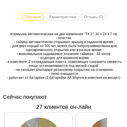
Кормушка
автоматическая
на два
Описание
Характеристики
Отзывы
(0)
кормления "TX
2", 30 х 24 х 7
Кормушка автоматическая на два кормления "TX 2", 30 х 24 х 7 см
см
- пластик
- таймер автоматически открывает крышку в заданное время
- для двух порций по 300 мл, может быть запрограммирована для
одновременного открытия или в разное время
- максимальное задаваемое значение таймера - 48 часов
- подходит для влажного корма
- в комплекте: 2 охлаждающих пакета, помогающих сохранить свежесть
пищи, устанавливаются под миской с едой
- не скользит благодаря резиновому покрытию на основании
- легко очищается
- работает от батареек (2 батарейки АА Mignon в комплект не входят)
Сейчас покупают
27 клиентов он-лайн