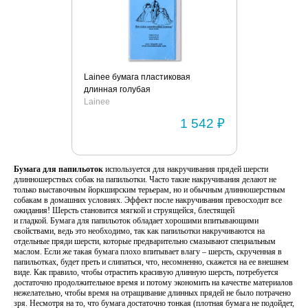
Lainee бумага пластиковая
длинная голубая
Lainee
1 542 ₽
Бумага для папильоток
используется для накручивания прядей шерсти
длинношерстных собак на папильотки. Часто такие накручивания делают не
только выставочным йоркширским терьерам, но и обычным длинношерстным
собакам в домашних условиях. Эффект после накручивания превосходит все
ожидания! Шерсть становится мягкой и струящейся, блестящей
и гладкой. Бумага для папильоток обладает хорошими впитывающими
свойствами, ведь это необходимо, так как папильотки накручиваются на
отдельные пряди шерсти, которые предварительно смазывают специальным
маслом. Если же такая бумага плохо впитывает влагу – шерсть, скрученная в
папильотках, будет преть и слипаться, что, несомненно, скажется на ее внешнем
виде. Как правило, чтобы отрастить красивую длинную шерсть, потребуется
достаточно продолжительное время и потому экономить на качестве материалов
нежелательно, чтобы время на отращивание длинных прядей не было потрачено
зря. Несмотря на то, что бумага достаточно тонкая (плотная бумага не подойдет,