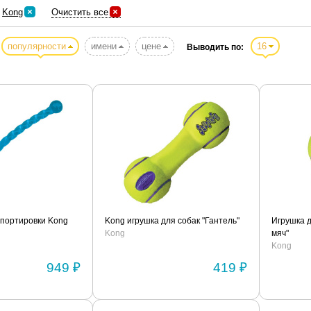
Kong
Очистить все
популярности
имени
цене
16
Выводить по:
ппортировки Kong
Kong игрушка для собак "Гантель"
Игрушка д
Kong
мяч"
Kong
949 ₽
419 ₽