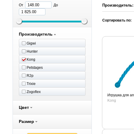
Производитель:
От
До
Сортировать по:
Производитель
Gigwi
Hunter
Kong
Petstages
R2p
Trixie
Zogoflex
Игрушка для а
Kong
Цвет
Размер