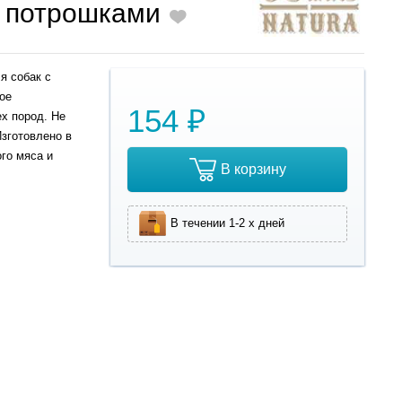
с потрошками
ля собак с
ое
154 ₽
х пород. Не
Изготовлено в
го мяса и
В корзину
В течении 1-2 х дней