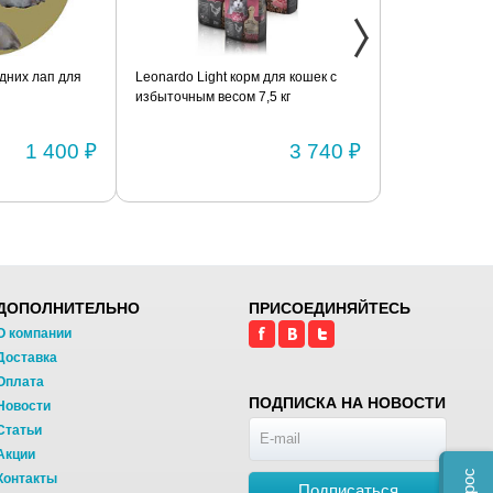
дних лап для
Leonardo Light корм для кошек с
Фиксатор коле
избыточным весом 7,5 кг
шарнирами (п
1 400 ₽
3 740 ₽
ДОПОЛНИТЕЛЬНО
ПРИСОЕДИНЯЙТЕСЬ
О компании
Доставка
Оплата
ПОДПИСКА НА НОВОСТИ
Новости
Статьи
Акции
Контакты
Подписаться