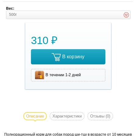
Вес:
500г
310 ₽
В корзину
В течении 1-2 дней
Полнорационный
корм для собак
пород ши-тцу в
Описание
Характеристики
Отзывы
(0)
возрасте от 10
месяцев.
Полнорационный корм для собак пород ши-тцу в возрасте от 10 месяцев
Размеры