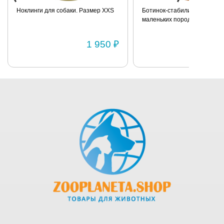
Ноклинги для собаки. Размер XXS
Ботинок-стабилизатор для 
маленьких пород для задних
Размер 2
1 950 ₽
1 