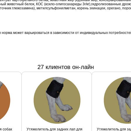
нцентрат картофельного белка, животный жир (куриный жир, консервированный
ный животный белок, КОС (ксило-олигосахариды 3г/кг),гидролизованные дро
точник глюкозамина), метилсульфонилметан, корень эхинацеи, орегано, поро
 норма может варьироваться в зависимости от индивидуальных потребностей 
27 клиентов он-лайн
я собак
Утяжелитель для задних лап для
Утяжелитель для за