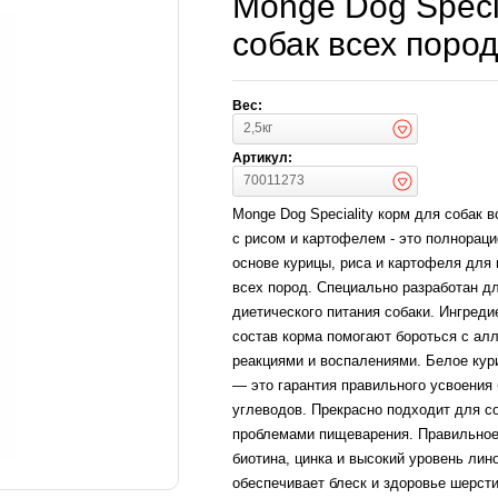
Monge Dog Specia
собак всех пород
Вес:
2,5кг
Артикул:
70011273
Monge Dog Speciality корм для собак в
с рисом и картофелем - это полнорац
основе курицы, риса и картофеля для
всех пород. Специально разработан д
диетического питания собаки. Ингреди
состав корма помогают бороться с ал
реакциями и воспалениями. Белое кур
— это гарантия правильного усвоения 
углеводов. Прекрасно подходит для со
проблемами пищеварения. Правильное
биотина, цинка и высокий уровень лин
обеспечивает блеск и здоровье шерсти