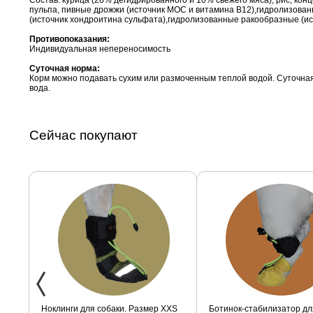
Состав: курица (28% дегидрированного и 10% свежего мяса), рис, ко
пульпа, пивные дрожжи (источник МОС и витамина B12),гидролизован
(источник хондроитина сульфата),гидролизованные ракообразные (ис
Противопоказания:
Индивидуальная непереносимость
Суточная норма:
Корм можно подавать сухим или размоченным теплой водой. Суточная
вода.
Сейчас покупают
ак
Ноклинги для собаки. Размер XXS
Ботинок-стабилизатор дл