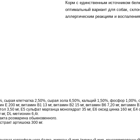
Корм с единственным источником бел
оптимальный вариант для собак, скло
аллергическим реакциям и воспаления
, сырая клетчатка 2,50%, сырая зола 6,50%, кальций 1,50%, фосфор 1,00%, 
Е 200 мг, витамин В1 13 мг, витамин В2 15 мг, витамин В6 7,20 мг, витамин В1
итол 3,50 мг, Е5 сульфат марганца моногидрат 35 мг, Е6 оксид цинка 160 мг, 
0 мг, DL-метионин 6,4г.
тракта розмарина обыкновенного.
кстракт артишока 300 мг.