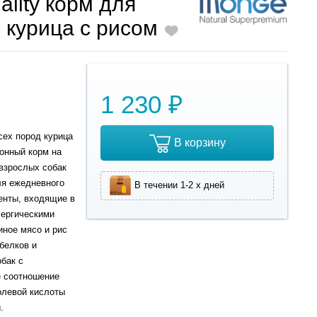
lity корм для
 курица с рисом
1 230 ₽
сех пород курица
В корзину
ионный корм на
 взрослых собак
ля ежедневного
В течении 1-2 х дней
енты, входящие в
лергическими
иное мясо и рис
белков и
бак с
 соотношение
олевой кислоты
.