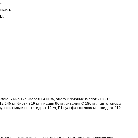
ка —
нных к
м.
омега-6 жирные кислоты 4,00%, омега-3 жирные кислоты 0,60%.
2 145 мг, биотин 19 мг, ниацин 90 мг, витамин С 180 мг, пантотеновая
Е4 сульфат меди пентагидрат 13 мг, Е1 сульфат железа моногидрат 110