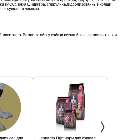
 с помощью натуральных антиоксидантов), кукуруза, свекольная
жжи (МОС), юкка Шидигера, спирулина,гидролизованные хрящи
шок сушеного чеснока.
животного. Важно, чтобы у собаки всегда была свежая питьевая
дних лап для
Leonardo Light корм для кошек с
Фиксатор коле