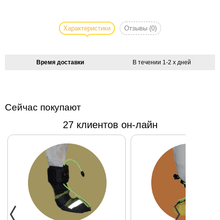
Красивый
ошейник для
маленькой
Характеристики
Отзывы
(0)
собаки с
кулоном Gold
Drop "Золотая
Время доставки
В течении 1-2 х дней
капля"
украсит самых
изысканных
модниц.
Сейчас покупают
Лицевая
27 клиентов он-лайн
сторона
выполнена из
искусственной
кожи,
внутренняя
сторона - из
натуральной.
Красивый и
изысканный