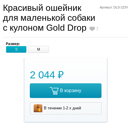
Красивый ошейник
Артикул: DLS-223Y
для маленькой собаки
с кулоном Gold Drop
7
Размер:
S
M
2 044 ₽
В корзину
В течении 1-2 х дней