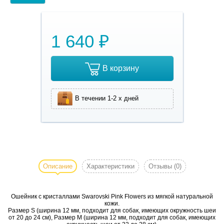
1 640 ₽
В корзину
В течении 1-2 х дней
Ошейник с
кристаллами
Swarovski
Описание
Характеристики
Отзывы
(0)
Pink Flowers
из мягкой
Ошейник с кристаллами Swarovski Pink Flowers из мягкой натуральной
натуральной
кожи.
кожи.
Размер S (ширина 12 мм, подходит для собак, имеющих окружность шеи
от 20 до 24 см), Размер М (ширина 12 мм, подходит для собак, имеющих
Размер S