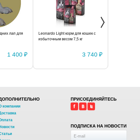
дних лап для
Leonardo Light корм для кошек с
Фиксатор коле
избыточным весом 7,5 кг
шарнирами (п
1 400 ₽
3 740 ₽
ДОПОЛНИТЕЛЬНО
ПРИСОЕДИНЯЙТЕСЬ
О компании
Доставка
Оплата
ПОДПИСКА НА НОВОСТИ
Новости
Статьи