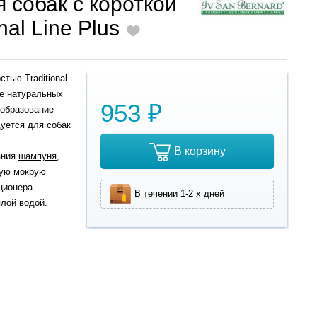
 собак с короткой
nal Line Plus
тью Traditional
ие натуральных
953 ₽
 образование
дуется для собак
В корзину
ания
шампуня
,
тую мокрую
ционера.
В течении 1-2 х дней
плой водой.