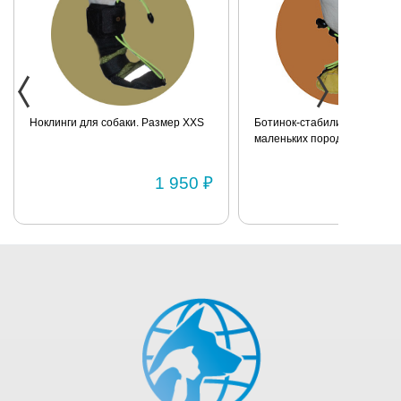
Ноклинги для собаки. Размер XXS
Ботинок-стабилизатор для 
маленьких пород для задних
Размер 2
1 950 ₽
1 