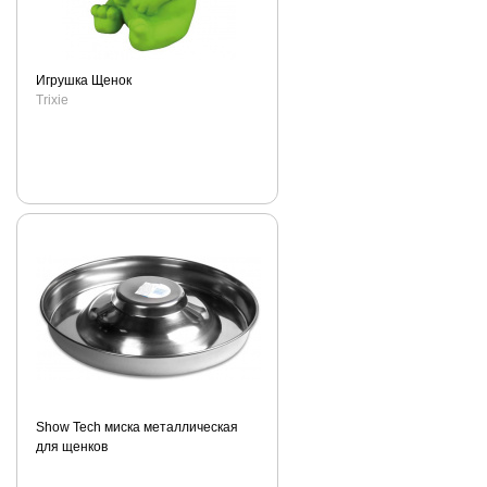
массирующими
движениями,
оставить на 3
Игрушка Щенок
мин., смыть
Trixie
теплой водой.
Кондиционер
«Тальк» и
шампунь
«Тальк»
являются
очень
деликатными
по составу, и
поэтому могут
использоваться
чаще, чем
обычные
моющие
Show Tech миска металлическая
средства.
для щенков