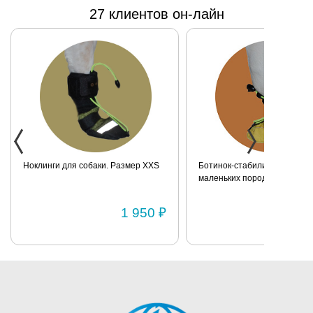
27 клиентов он-лайн
Ноклинги для собаки. Размер XXS
Ботинок-стабилизатор для 
маленьких пород для задних
Размер 2
1 950 ₽
1 