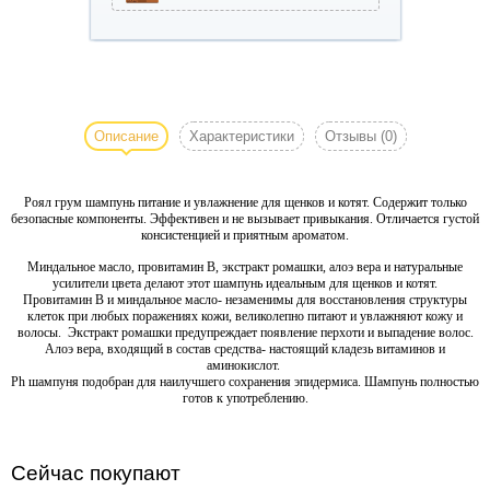
Роял грум шампунь
питание и увлажнение
для щенков и
Описание
Характеристики
Отзывы
(0)
котят.
Содержит только
безопасные
Роял грум шампунь питание и увлажнение для щенков и котят. Содержит только
компоненты. Эффективен
безопасные компоненты. Эффективен и не вызывает привыкания. Отличается густой
и не вызывает
консистенцией и приятным ароматом.
привыкания. Отличается
Миндальное масло, провитамин В, экстракт ромашки, алоэ вера и натуральные
густой консистенцией и
усилители цвета делают этот шампунь идеальным для щенков и котят.
приятным ароматом.
Провитамин В и миндальное масло- незаменимы для восстановления структуры
клеток при любых поражениях кожи, великолепно питают и увлажняют кожу и
волосы. Экстракт ромашки предупреждает появление перхоти и выпадение волос.
Подробно- в карточке
Алоэ вера, входящий в состав средства- настоящий кладезь витаминов и
аминокислот.
товара.
Ph шампуня подобран для наилучшего сохранения эпидермиса. Шампунь полностью
готов к употреблению.
Сейчас покупают