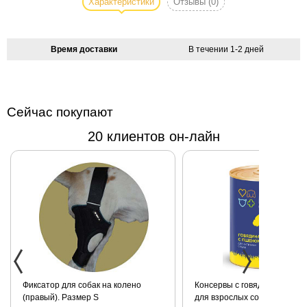
Характеристики
Отзывы
(0)
кошек Candies
- лучший
выбор для
Время доставки
В течении 1-2 дней
вашего
четвероногого
друга.
Комплект
Сейчас покупают
подходит и
20 клиентов он-лайн
для кошек и
для собак.
100% нейлон.
Длина
поводка 153
см, ширина
1,6 см. Размер
шлейки
регулируется
от 26 см-41
см, ширина
Фиксатор для собак на колено
Консервы с говядиной и пш
(правый). Размер S
для взрослых собак всех по
1,6 см.