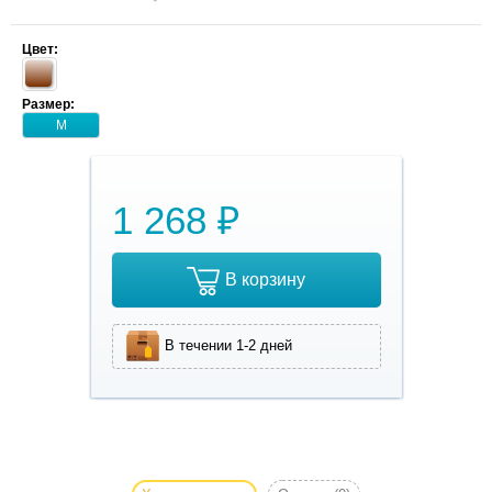
Цвет:
Размер:
M
1 268 ₽
В корзину
В течении 1-2 дней
Комплект
шлейка
поводок для