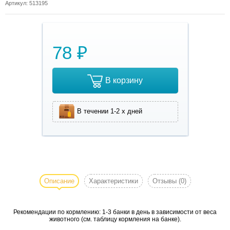
Артикул: 513195
78 ₽
В корзину
В течении 1-2 х дней
Влажный корм для
собак с тунцом и
говядиной нежные,
Описание
Характеристики
Отзывы
(0)
богатые протеином
кусочки мяса в
Рекомендации по кормлению: 1-3 банки в день в зависимости от веса
аппетитном желе.
животного (см. таблицу кормления на банке).
Идеально