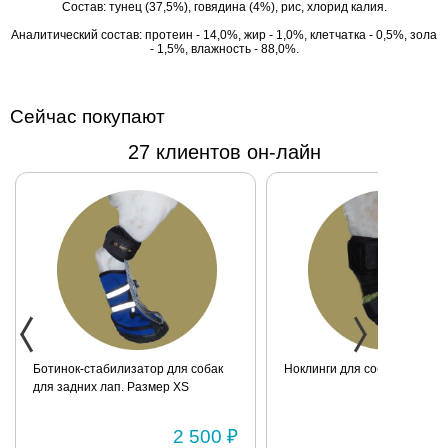
Состав: тунец (37,5%), говядина (4%), рис, хлорид калия.
подходят для
чувствительных
Аналитический состав: протеин - 14,0%, жир - 1,0%, клетчатка - 0,5%, зола
- 1,5%, влажность - 88,0%.
собак и собак с
особыми
потребностями. 85
Сейчас покупают
гр.
27 клиентов он-лайн
Ноклинги для собаки. Размер XXS
Ботинок-стабилизатор для 
маленьких пород для задних
Размер 2
1 950 ₽
1 