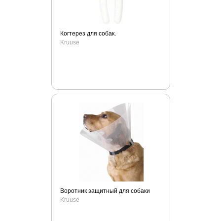
Royal Groom
Sanabelle
Savarra
Когтерез для собак.
Shaws
Kruuse
SHOW TECH
Solid Natura
Solvit
Special Dog
Stop спрей
SuperDesign
TitBit
Totally Ferret
Triol
Trixie
UNITABS
Воротник защитный для собаки
Versele-laga
Kruuse
Viyo