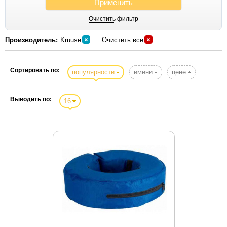
Применить
Gemon
Очистить фильтр
Gigi
Gigwi
Производитель:
Kruuse
Очистить все
Gimborn
Hagen
Сортировать по:
популярности
имени
цене
Hartmann
Hill`s
Выводить по:
16
Hing
Hunter
IMAC
Itochu
Iv San Bernard
Kong
Kookamunga
Kredo
Kruus