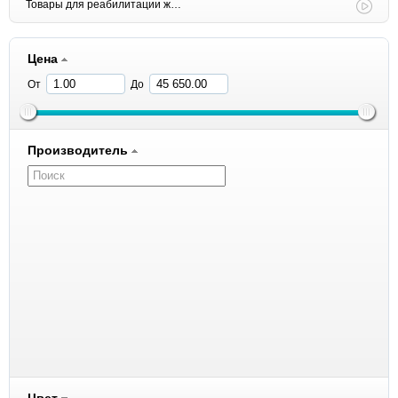
Товары для реабилитации животных
Цена
От
До
Производитель
1 All Systems
8in1
ACANA
Amelia Pet
Andover
Anivital
Antivital
Aras
Aromadog