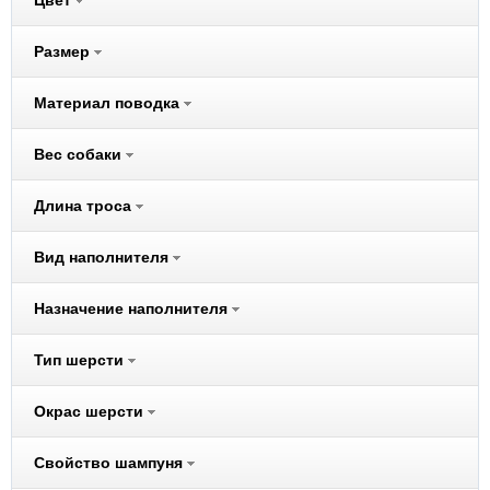
Цвет
Audi
Размер
Beeztees
Belcando
Материал поводка
Benelux
Better Way
Вес собаки
Bewi Cat
Длина троса
Bewi Dog
BIO-GROOM
Вид наполнителя
Biokat's
Bona Ventura
Назначение наполнителя
Bosch
Brit
Тип шерсти
CarniLove
Окрас шерсти
Cat Step
Cats Best
Свойство шампуня
Chipsi