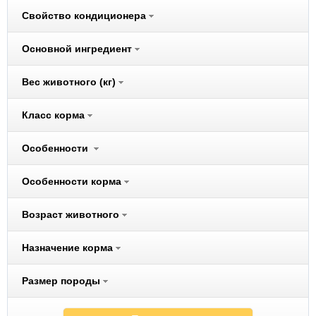
Cliny
Свойство кондиционера
Cunipic
Darsi
Основной ингредиент
Dezzie
Вес животного (кг)
Dogma
Eukanuba
Класс корма
Ever Clean
Excel
Особенности
Ferplast
Fiory
Особенности корма
Fizzion
Возраст животного
Flexi
Fluff
Назначение корма
Freego
Fresh Step
Размер породы
FURminator
Gelacan