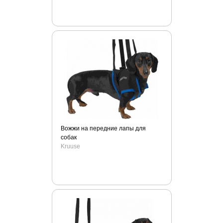
Zogoflex
ZОО Няня
АВЗ
Айда гулять!
Вет М
Деревенские лакомства
ЗОО Няня
Зооник
Зубастик
Зубочистики
Вожжи на передние лапы для
собак
Мнямс
Kruuse
Наша марка
Стоп проблема
Счастливые лапки
Умный спрей
Чистотел
Чистые лапки