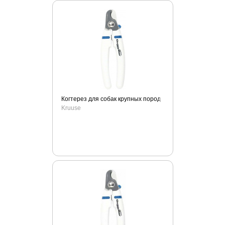
Oster
Padovan
PawPlunger
Pedegree
Perfect Coat
Perfect Coat
Petreet
Когтерез для собак крупных пород.
PetShine
Kruuse
Petstages
PlaqueOff
Prettycat
Pronature
R2p
Road Refresher
RolfClub
Royal Canin