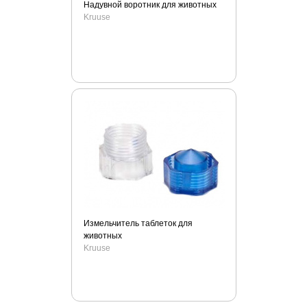
Kruuse
Надувной воротник для животных
Kruuse
Lainee
Lechat
Leonardo
Lishinu
Luxsan
Marchioro
Midwest
Molina
Monge
Moser
MPS
Измельчитель таблеток для
Mr.Fresh
животных
My Family
Kruuse
Nature`s Miracle
Ontario
Orijen