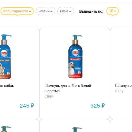
популярности
имени
цене
16
Выводить по:
ап собак
Шампунь для собак с белой
Шампунь 
шерстью
Cliny
Cliny
245 ₽
325 ₽