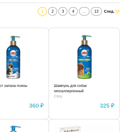
1
2
3
4
...
13
След.
от запаха псины
Шампунь для собак
гипоаллергенный
Cliny
360 ₽
325 ₽