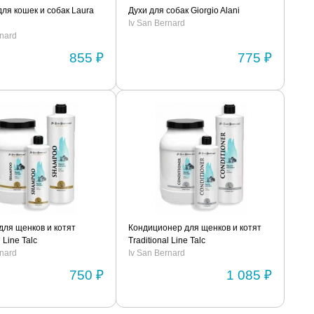
ля кошек и собак Laura
Духи для собак Giorgio Alani
Iv San Bernard
rnard
855 ₽
775 ₽
для щенков и котят
Кондиционер для щенков и котят
l Line Talc
Traditional Line Talc
rnard
Iv San Bernard
750 ₽
1 085 ₽