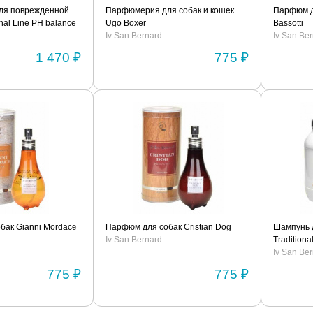
ля поврежденной
Парфюмерия для собак и кошек
Парфюм д
nal Line РН balance
Ugo Boxer
Bassotti
Iv San Bernard
Iv San Be
1 470 ₽
775 ₽
бак Gianni Mordace
Парфюм для собак Cristian Dog
Шампунь 
Iv San Bernard
Traditiona
Iv San Be
775 ₽
775 ₽