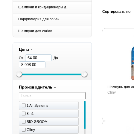
Шампуни и кондиционеры для щенков
Сортировать по:
Парфюмерия для собак
Шампуни для собак
Цена
От
До
Производитель
Шампунь для л
Cliny
1 All Systems
8in1
BIO-GROOM
Cliny