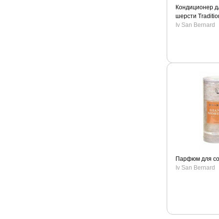
Кондиционер д
шерсти Traditio
Iv San Bernard
Парфюм для со
Iv San Bernard