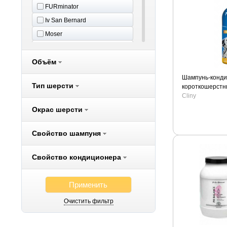
FURminator
Iv San Bernard
Moser
Oster
Объём
Perfect Coat
RolfClub
Шампунь-конди
Тип шерсти
короткошерстны
Royal Groom
Cliny
Trixie
Окрас шерсти
АВЗ
Умный спрей
Свойство шампуня
Чистотел
Свойство кондиционера
Применить
Очистить фильтр