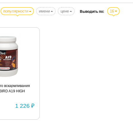
популярности
имени
цене
16
Выводить по:
го вскармливания
BIRD A19 HIGH
1 226 ₽