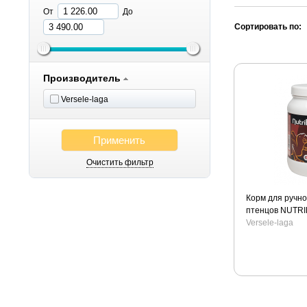
От
До
Сортировать по:
Производитель
Versele-laga
Применить
Очистить фильтр
Корм для ручно
птенцов NUTRI
ENERGY
Versele-laga