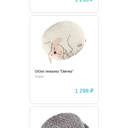
GiGwi лежанка "Овечка"
Gigwi
1 298 ₽