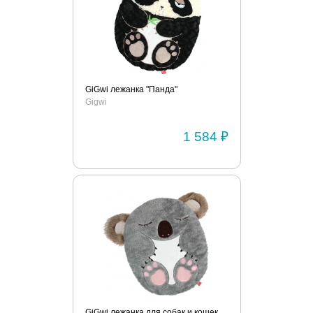
GiGwi лежанка "Панда"
Gigwi
1 584 ₽
GiGwi лежанка для собак и кошек