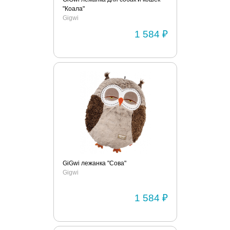
"Коала"
Gigwi
1 584 ₽
GiGwi лежанка "Сова"
Gigwi
1 584 ₽