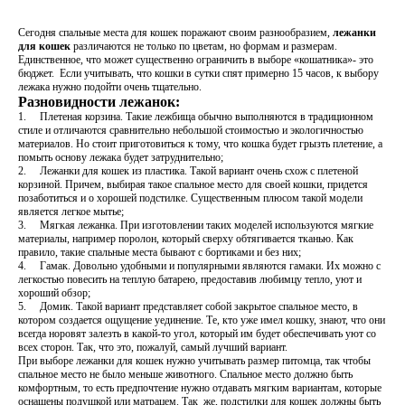
Сегодня спальные места для кошек поражают своим разнообразием,
лежанки
для кошек
различаются не только по цветам, но формам и размерам.
Единственное, что может существенно ограничить в выборе «кошатника»- это
бюджет. Если учитывать, что кошки в сутки спят примерно 15 часов, к выбору
лежака нужно подойти очень тщательно.
Разновидности лежанок:
1. Плетеная корзина. Такие лежбища обычно выполняются в традиционном
стиле и отличаются сравнительно небольшой стоимостью и экологичностью
материалов. Но стоит приготовиться к тому, что кошка будет грызть плетение, а
помыть основу лежака будет затруднительно;
2. Лежанки для кошек из пластика. Такой вариант очень схож с плетеной
корзиной. Причем, выбирая такое спальное место для своей кошки, придется
позаботиться и о хорошей подстилке. Существенным плюсом такой модели
является легкое мытье;
3. Мягкая лежанка. При изготовлении таких моделей используются мягкие
материалы, например поролон, который сверху обтягивается тканью. Как
правило, такие спальные места бывают с бортиками и без них;
4. Гамак. Довольно удобными и популярными являются гамаки. Их можно с
легкостью повесить на теплую батарею, предоставив любимцу тепло, уют и
хороший обзор;
5. Домик. Такой вариант представляет собой закрытое спальное место, в
котором создается ощущение уединение. Те, кто уже имел кошку, знают, что они
всегда норовят залезть в какой-то угол, который им будет обеспечивать уют со
всех сторон. Так, что это, пожалуй, самый лучший вариант.
При выборе лежанки для кошек нужно учитывать размер питомца, так чтобы
спальное место не было меньше животного. Спальное место должно быть
комфортным, то есть предпочтение нужно отдавать мягким вариантам, которые
оснащены подушкой или матрацем. Так же, подстилки для кошек должны быть