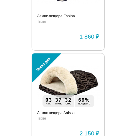
Лежак-пещера Espina
Trixie
1 860 ₽
03
37
32
69%
час.
мин.
сек.
продано
Лежак-пещера Anissa
Trixie
2 150 ₽