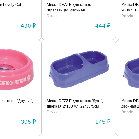
и Lovely Cat
Миска DEZZIE для кошек
Миска DEZ
"Красавица", двойная
200мл, 16
22,3*11,3*3,3см, керамика
Dezzie
Dezzie
490 ₽
444 ₽
ля кошек "Друзья",
Миска DEZZIE для кошек "Дуэт",
Миска DEZ
двойная 2*150 мл, 22*13*5см
двойная 2
Dezzie
Dezzie
305 ₽
145 ₽