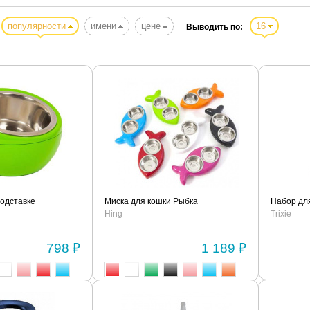
популярности
имени
цене
16
Выводить по:
подставке
Миска для кошки Рыбка
Набор дл
Hing
Trixie
798 ₽
1 189 ₽