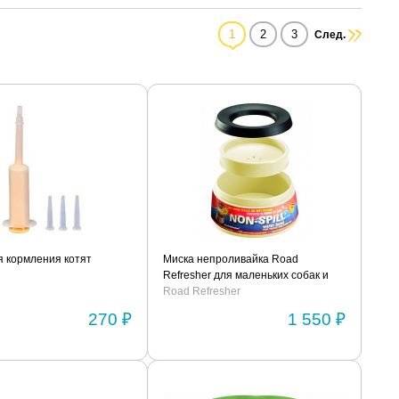
1
2
3
След.
я кормления котят
Миска непроливайка Road
Refresher для маленьких собак и
кошек
Road Refresher
270 ₽
1 550 ₽