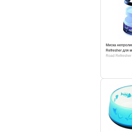
Миска непроли
Refresher для 
голубая
Road Refresher