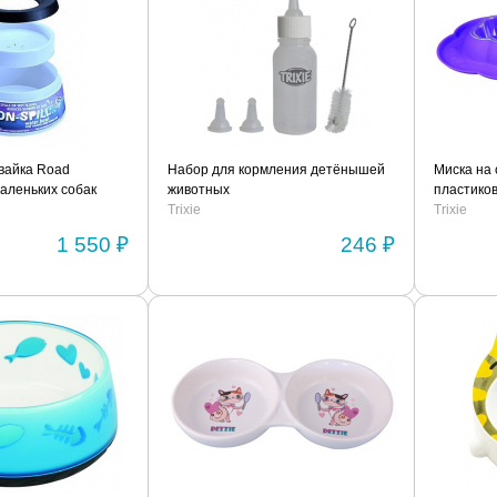
вайка Road
Набор для кормления детёнышей
Миска на 
маленьких собак
животных
пластико
Trixie
Trixie
1 550 ₽
246 ₽