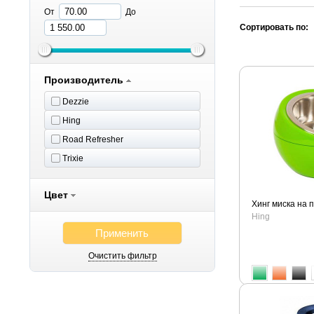
От
До
Сортировать по:
Производитель
Dezzie
Hing
Road Refresher
Trixie
Цвет
Хинг миска на 
Hing
Применить
Очистить фильтр