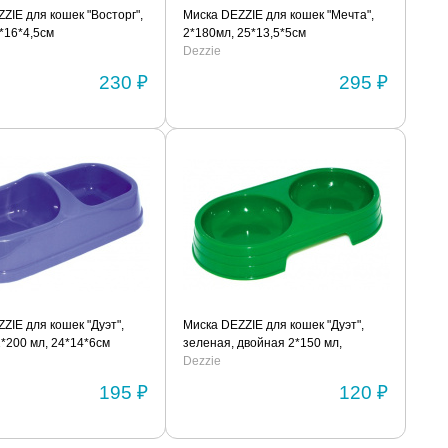
ZIE для кошек "Восторг",
Миска DEZZIE для кошек "Мечта",
*16*4,5см
2*180мл, 25*13,5*5см
Dezzie
230 ₽
295 ₽
ZIE для кошек "Дуэт",
Миска DEZZIE для кошек "Дуэт",
*200 мл, 24*14*6см
зеленая, двойная 2*150 мл,
23*12см
Dezzie
195 ₽
120 ₽