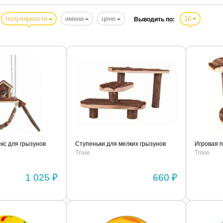
популярности
имени
цене
16
Выводить по:
кс для грызунов
Ступеньки для мелких грызунов
Игровая 
Trixie
Trixie
1 025 ₽
660 ₽