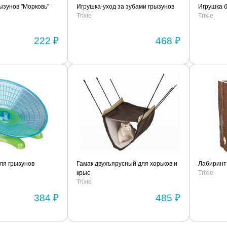
ызунов "Морковь"
Игрушка-уход за зубами грызунов
Игрушка 
Trixie
Trixie
222 ₽
468 ₽
для грызунов
Гамак двухъярусный для хорьков и
Лабиринт
крыс
Trixie
Trixie
384 ₽
485 ₽