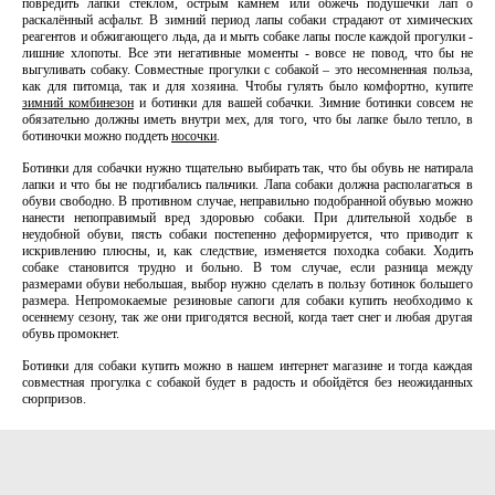
повредить лапки стеклом, острым камнем или обжечь подушечки лап о
раскалённый асфальт. В зимний период лапы собаки страдают от химических
реагентов и обжигающего льда, да и мыть собаке лапы после каждой прогулки -
лишние хлопоты. Все эти негативные моменты - вовсе не повод, что бы не
выгуливать собаку. Совместные прогулки с собакой – это несомненная польза,
как для питомца, так и для хозяина. Чтобы гулять было комфортно, купите
зимний комбинезон
и ботинки для вашей собачки. Зимние ботинки совсем не
обязательно должны иметь внутри мех, для того, что бы лапке было тепло, в
ботиночки можно поддеть
носочки
.
Ботинки для собачки нужно тщательно выбирать так, что бы обувь не натирала
лапки и что бы не подгибались пальчики. Лапа собаки должна располагаться в
обуви свободно. В противном случае, неправильно подобранной обувью можно
нанести непоправимый вред здоровью собаки. При длительной ходьбе в
неудобной обуви, пясть собаки постепенно деформируется, что приводит к
искривлению плюсны, и, как следствие, изменяется походка собаки. Ходить
собаке становится трудно и больно. В том случае, если разница между
размерами обуви небольшая, выбор нужно сделать в пользу ботинок большего
размера. Непромокаемые резиновые сапоги для собаки купить
необходимо к
осеннему сезону, так же они пригодятся весной, когда тает снег и любая другая
обувь промокнет.
Ботинки для собаки купить можно в нашем интернет магазине и тогда каждая
совместная прогулка с собакой будет в радость и обойдётся без неожиданных
сюрпризов.