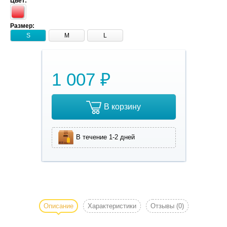
Цвет:
Размер:
S
M
L
1 007 ₽
В корзину
В течение 1-2 дней
Сандалии для
собаки Pink
Leo- это очень
Описание
Характеристики
Отзывы
(0)
лёгкие летние
сандалики из