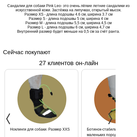
Сандалии для собаки Pink Leo- это очень лёгкие летние сандалики из
искусственной
искусственной кожи. Застёжка на липучках, открытый мысок.
кожи.
Размер XS - длина подошвы 4.6 см, ширина 3.7 см
Размер S - длина подошвы 5 см, ширина 4 см
Застёжка на
Размер М - длина подошвы 5,5 см, ширина 4,5 см
липучках,
Размер L - длина подошвы 6 см, ширина 4,7 см
Внутренний размер будет меньше на 0,5 см за счёт ранта.
открытый
мысок.
Размер S -
Сейчас покупают
длина
подошвы 5
27 клиентов он-лайн
см, ширина 4
см
Размер М -
длина
подошвы 5,5
см, ширина
4,5 см
Размер L -
длина
подошвы 6
Ноклинги для собаки. Размер XXS
Ботинок-стабилизатор для 
см, ширина
маленьких пород для задних