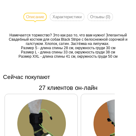
Намечается
торжество?
Это как раз
Описание
Характеристики
Отзывы
(0)
то, что вам
нужно!
Намечается торжество? Это как раз то, что вам нужно! Элегантный
Элегантный
Свадебный костюм для собак Black Stripe с белоснежной сорочкой и
Свадебный
галстуком. Хлопок, сатин. Застёжка на липучках.
Размер S - длина спины 28 см, окружность груди 30 см
костюм для
Размер L - длина спины 33 см, окружность груди 38 см
собак Black
Размер XXL - длина спины 41 см, окружность груди 50 см
Stripe с
белоснежной
сорочкой и
Сейчас покупают
галстуком.
27 клиентов он-лайн
Хлопок,
сатин.
Застёжка на
липучках.
Размер S -
длина спины
28 см,
окружность