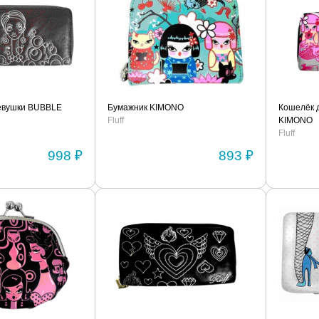
евушки BUBBLE
Бумажник KIMONO
Кошелёк 
Fluff
KIMONO
Fluff
998 ₽
893 ₽