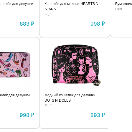
шелёк для девушки
Кошелёк для мелочи HEARTS N`
Бумажник
STARS
Fluff
Fluff
883 ₽
998 ₽
елёк для девушки
Модный кошелёк для девушки
DOTS N`DOLLS
Fluff
998 ₽
893 ₽