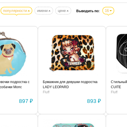
популярности
имени
цене
16
Выводить по:
вочки подростка с
Бумажник для девушки подростка
Стильный
собачки Мопс
LADY LEOPARD
CUITE
Fluff
Fluff
897 ₽
893 ₽