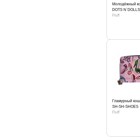
Молодёжный ко
DOTS N`DOLLS
Fluff
Гламурный кош
SH-SH-SHOES
Fluff