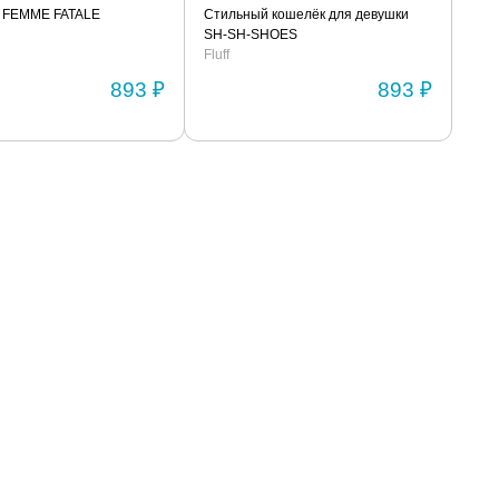
 FEMME FATALE
Стильный кошелёк для девушки
SH-SH-SHOES
Fluff
893 ₽
893 ₽