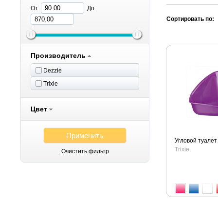
От
До
Сортировать по:
Производитель
Dezzie
Trixie
Цвет
Применить
Угловой туалет
Trixie
Очистить фильтр