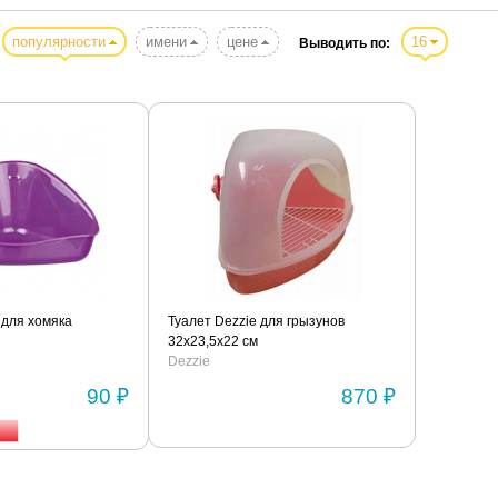
популярности
имени
цене
16
Выводить по:
 для хомяка
Туалет Dezzie для грызунов
32x23,5x22 см
Dezzie
90 ₽
870 ₽