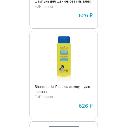
шампунь для щенков без смывания
250 ml.
FURminator
626 ₽
Shampoo for Puppies шампунь для
щенков.
FURminator
626 ₽