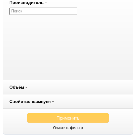
Производитель
8in1
BIO-GROOM
Cliny
FURminator
Iv San Bernard
Perfect Coat
RolfClub
Royal Groom
Объём
Чистотел
Свойство шампуня
Применить
Очистить фильтр