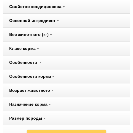
Cliny
Свойство кондиционера
Cunipic
Darsi
Основной ингредиент
Dezzie
Вес животного (кг)
Dogma
Eukanuba
Класс корма
Ever Clean
Excel
Особенности
Ferplast
Fiory
Особенности корма
Fizzion
Возраст животного
Flexi
Fluff
Назначение корма
Freego
Fresh Step
Размер породы
FURminator
Gelacan