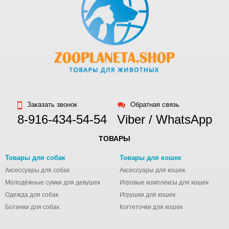
Royal Groom
Sanabelle
Savarra
Shaws
SHOW TECH
Solid Natura
Solvit
Special Dog
Заказать звонок
Обратная связь
Stop спрей
8-916-434-54-54
Viber / WhatsApp
SuperDesign
TitBit
ТОВАРЫ
Totally Ferret
Товары для собак
Товары для кошек
Triol
Аксессуары для собак
Аксессуары для кошек
Trixie
Молодёжные сумки для девушек
Игровые комплексы для кошек
UNITABS
Одежда для собак
Игрушки для кошек
Ботинки для собак
Versele-laga
Когтеточки для кошек
Viyo