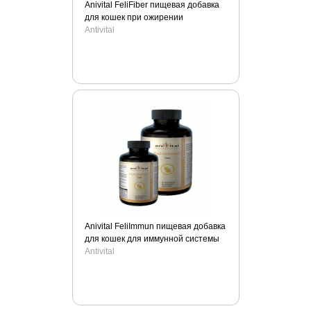
Kruuse
Anivital FeliFiber пищевая добавка
для кошек при ожирении
Lainee
Antivital
Lechat
Leonardo
Lishinu
Luxsan
Marchioro
Midwest
Molina
Monge
Moser
MPS
Anivital FeliImmun пищевая добавка
Mr.Fresh
для кошек для иммунной системы
My Family
Antivital
Nature`s Miracle
Ontario
Orijen