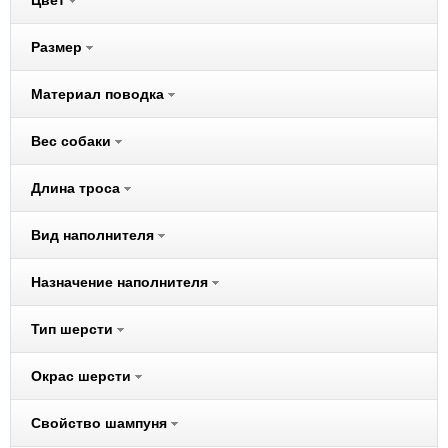
Цвет
Audi
Размер
Beeztees
Belcando
Материал поводка
Benelux
Better Way
Вес собаки
Bewi Cat
Длина троса
Bewi Dog
BIO-GROOM
Вид наполнителя
Biokat's
Bona Ventura
Назначение наполнителя
Bosch
Brit
Тип шерсти
CarniLove
Окрас шерсти
Cat Step
Cats Best
Свойство шампуня
Chipsi