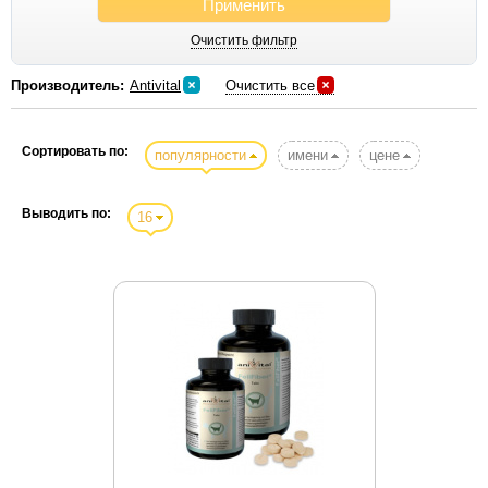
Применить
Gemon
Очистить фильтр
Gigi
Gigwi
Производитель:
Antivital
Очистить все
Gimborn
Hagen
Сортировать по:
популярности
имени
цене
Hartmann
Hill`s
Выводить по:
16
Hing
Hunter
IMAC
Itochu
Iv San Bernard
Kong
Kookamunga
Kredo
Kruus