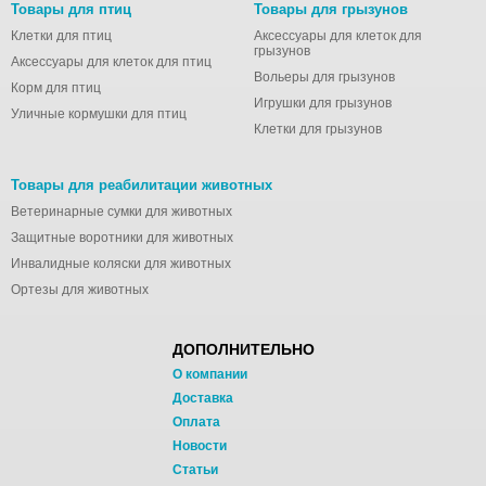
Товары для птиц
Товары для грызунов
Zogoflex
Клетки для птиц
Аксессуары для клеток для
ZОО Няня
грызунов
Аксессуары для клеток для птиц
АВЗ
Вольеры для грызунов
Корм для птиц
Айда гулять!
Игрушки для грызунов
Уличные кормушки для птиц
Вет М
Клетки для грызунов
Деревенские лакомства
Товары для реабилитации животных
ЗОО Няня
Ветеринарные сумки для животных
Зооник
Защитные воротники для животных
Зубастик
Инвалидные коляски для животных
Зубочистики
Ортезы для животных
Мнямс
Наша марка
ДОПОЛНИТЕЛЬНО
Стоп проблема
О компании
Счастливые лапки
Доставка
Умный спрей
Оплата
Новости
Чистотел
Статьи
Чистые лапки