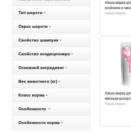
Наша марка для
Bosch
ягнёнком и ов
Brit
Тип шерсти
Наша марка
CarniLove
Окрас шерсти
Cat Step
Cats Best
Свойство шампуня
Chipsi
Cliny
Свойство кондиционера
Cunipic
Darsi
Основной ингредиент
Dezzie
Вес животного (кг)
Dogma
Eukanuba
Наша марка для
Класс корма
Ever Clean
мясным ассорт
Наша марка
Excel
Особенности
Ferplast
Fiory
Особенности корма
Fizzion