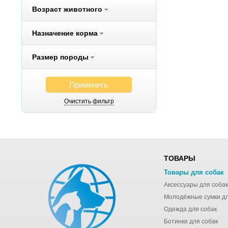
Возраст животного
Flexi
Fluff
Назначение корма
Freego
Fresh Step
Размер породы
FURminator
Gelacan
Применить
Gemon
Очистить фильтр
Gigi
Gigwi
Gimborn
Hagen
ТОВАРЫ
Hartmann
Товары для собак
Hill`s
Аксессуары для собак
Hing
Hunter
Одежда для собак
IMAC
Ботинки для собак