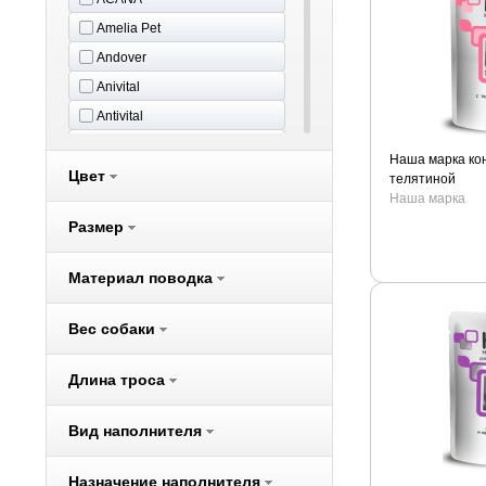
Amelia Pet
Andover
Anivital
Antivital
Aras
Наша марка кон
Цвет
Aromadog
телятиной
Наша марка
Audi
Размер
Beeztees
Belcando
Материал поводка
Benelux
Better Way
Вес собаки
Bewi Cat
Длина троса
Bewi Dog
BIO-GROOM
Вид наполнителя
Biokat's
Bona Ventura
Назначение наполнителя