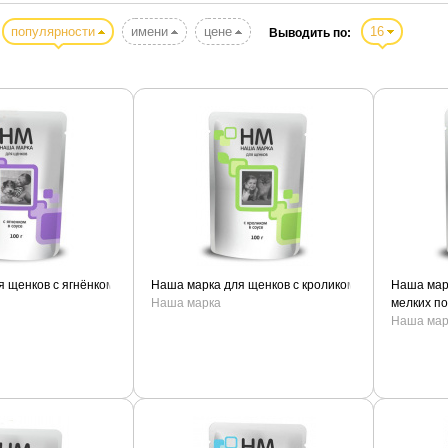
популярности
имени
цене
16
Выводить по:
 щенков с ягнёнком
Наша марка для щенков с кроликом
Наша мар
Наша марка
мелких по
Наша мар