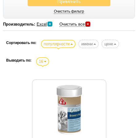
Применить
Gemon
Очистить фильтр
Gigi
Gigwi
Производитель:
Excel
Очистить все
Gimborn
Hagen
Сортировать по:
популярности
имени
цене
Hartmann
Hill`s
Выводить по:
16
Hing
Hunter
IMAC
Itochu
Iv San Bernard
Kong
Kookamunga
Kredo
Kruus