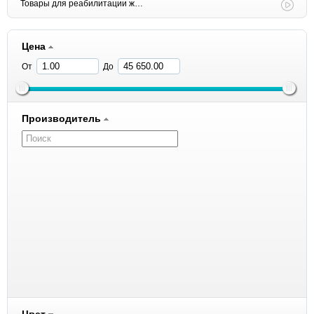
Товары для реабилитации животных
Цена
От
До
Производитель
1 All Systems
8in1
ACANA
Amelia Pet
Andover
Anivital
Antivital
Aras
Aromadog