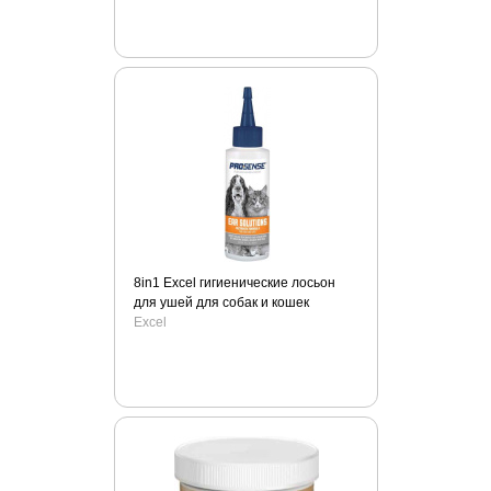
Zogoflex
ZОО Няня
АВЗ
Айда гулять!
Вет М
Деревенские лакомства
ЗОО Няня
Зооник
Зубастик
Зубочистики
8in1 Excel гигиенические лосьон
для ушей для собак и кошек
Мнямс
Excel
Наша марка
Стоп проблема
Счастливые лапки
Умный спрей
Чистотел
Чистые лапки