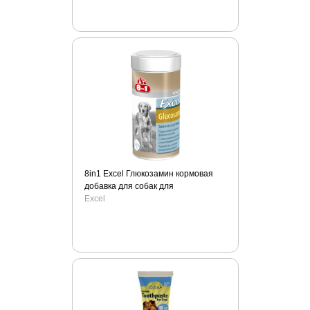
8in1 Excel Глюкозамин кормовая
добавка для собак для
подвижности суставов
Excel