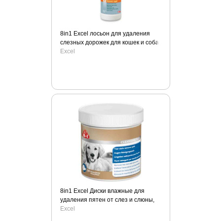
Royal Groom
Sanabelle
Savarra
8in1 Excel лосьон для удаления
Shaws
слезных дорожек для кошек и собак
Excel
SHOW TECH
Solid Natura
Solvit
Special Dog
Stop спрей
SuperDesign
TitBit
Totally Ferret
Triol
Trixie
UNITABS
8in1 Excel Диски влажные для
Versele-laga
удаления пятен от слез и слюны,
для собак
Excel
Viyo