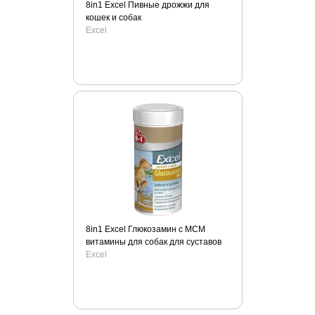
Kruuse
8in1 Excel Пивные дрожжи для
кошек и собак
Lainee
Excel
Lechat
Leonardo
Lishinu
Luxsan
Marchioro
Midwest
Molina
Monge
Moser
MPS
8in1 Excel Глюкозамин c MCM
Mr.Fresh
витамины для собак для суставов
My Family
Excel
Nature`s Miracle
Ontario
Orijen