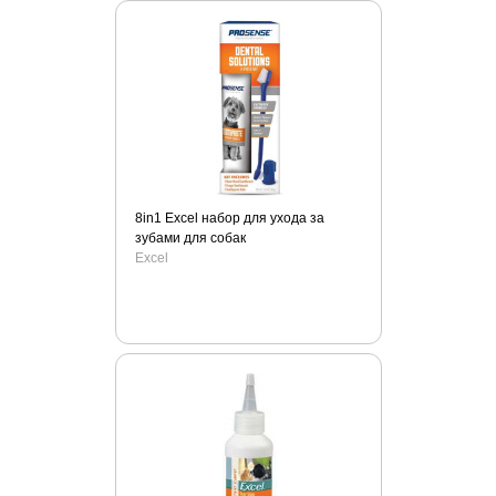
Oster
Padovan
PawPlunger
Pedegree
Perfect Coat
Perfect Coat
Petreet
8in1 Excel набор для ухода за
PetShine
зубами для собак
Petstages
Excel
PlaqueOff
Prettycat
Pronature
R2p
Road Refresher
RolfClub
Royal Canin