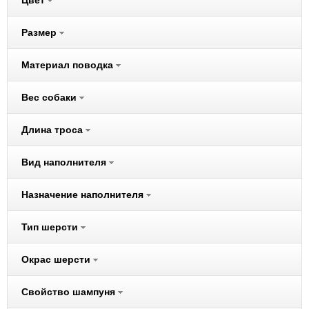
Цвет
Audi
Размер
Beeztees
Belcando
Материал поводка
Benelux
Better Way
Вес собаки
Bewi Cat
Длина троса
Bewi Dog
BIO-GROOM
Вид наполнителя
Biokat's
Bona Ventura
Назначение наполнителя
Bosch
Brit
Тип шерсти
CarniLove
Окрас шерсти
Cat Step
Cats Best
Свойство шампуня
Chipsi