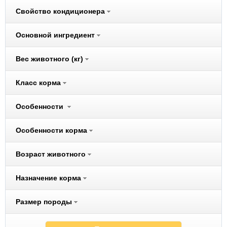
Cliny
Свойство кондиционера
Cunipic
Darsi
Основной ингредиент
Dezzie
Вес животного (кг)
Dogma
Eukanuba
Класс корма
Ever Clean
Excel
Особенности
Ferplast
Fiory
Особенности корма
Fizzion
Возраст животного
Flexi
Fluff
Назначение корма
Freego
Fresh Step
Размер породы
FURminator
Gelacan