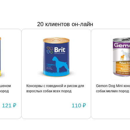
20 клиентов он-лайн
пшеном
Консервы с говядиной и рисом для
Gemon Dog Mini кон
пород
взрослых собак всех пород
собак мелких пород 
склонных к полноте BRIT
с рисом 415г
«Premium» 850г
121 ₽
110 ₽