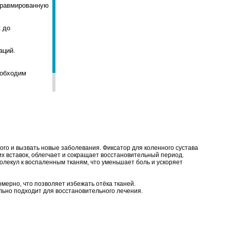
травмированную
к до
аций.
еобходим
ого и вызвать новые заболевания. Фиксатор для коленного сустава
х вставок, облегчает и сокращает восстановительный период.
лекул к воспаленным тканям, что уменьшает боль и ускоряет
ерно, что позволяет избежать отёка тканей.
льно подходит для восстановительного лечения.