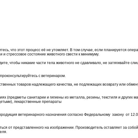
сь, что этот процесс её не утомляет. В том случае, если планируется опера
и и стрессовое состояние животного свести к минимуму.
ите, чтобы никакие части тела животного не сдавливало, не затягивайте сли
, проконсультируйтесь с ветеринаром.
льственных товаров надлежащего качества, не подлежащих возврату или обмен
ях (предметы санитарии и гигиены из металла, резины, текстиля и других 
 детьми), лекарственные препараты
продукция ветеринарного назначения согласно Федеральному закону от 12.04
ться от представленного на изображении. Производитель оставляет за собой
еля.