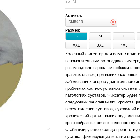
Вет М
Артикул:
БМ592R
Размер:
S
M
L
XXL
3XL
4XL
Коленный фиксатор для собак являет
вспомогательным ортопедическим сре
рекомендован взрослым собакам и ще
травмах связок, при вывихе коленной 
заболеваниях опорно-двигательного ап
проблемах костно-суставной системы 
патологиях суставов. Фиксатор будет 
следующих заболеваниях: хромота, р
переутомление суставов, сухожилий 
хронический артрит, вывих надколенни
крестообразных связок коленного суст
Стабилизирующее кольцо препятству
сустава, фиксирующие вставки огран