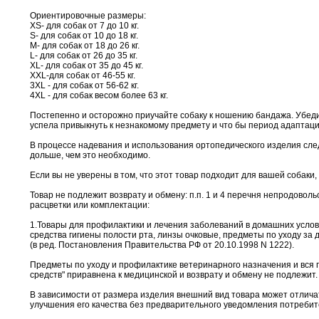
Ориентировочные размеры:
XS- для собак от 7 до 10 кг.
S- для собак от 10 до 18 кг.
M- для собак от 18 до 26 кг.
L- для собак от 26 до 35 кг.
XL- для собак от 35 до 45 кг.
XXL-для собак от 46-55 кг.
3XL - для собак от 56-62 кг.
4XL - для собак весом более 63 кг.
Постепенно и осторожно приучайте собаку к ношению бандажа. Убедите
успела привыкнуть к незнакомому предмету и что бы период адаптаци
В процессе надевания и использования ортопедического изделия след
дольше, чем это необходимо.
Если вы не уверены в том, что этот товар подходит для вашей собаки
Товар не подлежит возврату и обмену: п.п. 1 и 4 перечня непродово
расцветки или комплектации:
1.Товары для профилактики и лечения заболеваний в домашних услови
средства гигиены полости рта, линзы очковые, предметы по уходу за
(в ред. Постановления Правительства РФ от 20.10.1998 N 1222).
Предметы по уходу и профилактике ветеринарного назначения и вся 
средств" приравнена к медицинской и возврату и обмену не подлежит.
В зависимости от размера изделия внешний вид товара может отлича
улучшения его качества без предварительного уведомления потребит