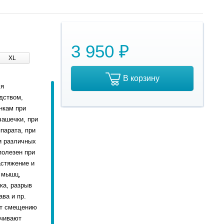
3 950 ₽
XL
В корзину
ся
дством,
нкам при
чашечки, при
парата, при
и различных
полезен при
астяжение и
и мышц,
ка, разрыв
ава и пр.
ет смещению
ичивают