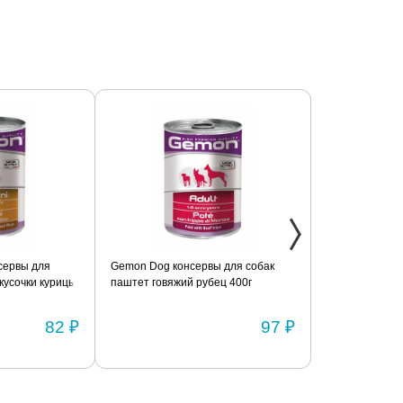
сервы для
Gemon Dog консервы для собак
Консервы с го
кусочки курицы
паштет говяжий рубец 400г
для взрослых 
BRIT «Premium
82 ₽
97 ₽