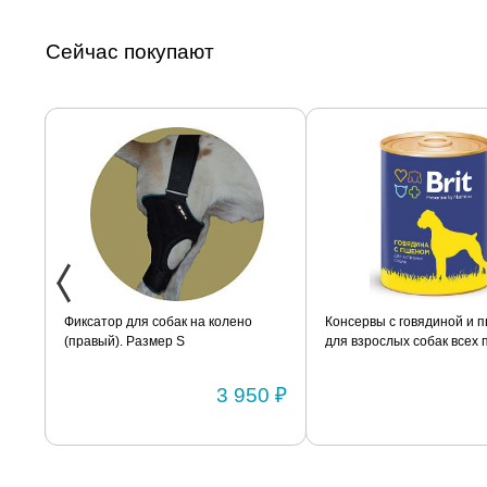
Сейчас покупают
змер
Фиксатор для собак на колено
Консервы с говядиной и 
(правый). Размер S
для взрослых собак всех 
BRIT «Premium» 850г
0 ₽
3 950 ₽