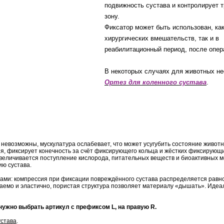
подвижность сустава и контролирует 
зону.
Фиксатор может быть использован, ка
хирургических вмешательств, так и в
реабилитационный период, после опер
В некоторых случаях для животных н
Ортез для коленного сустава
.
 невозможны, мускулатура ослабевает, что может усугубить состояние животн
я, фиксирует конечность за счёт фиксирующего кольца и жёстких фиксирующи
личивается поступление кислорода, питательных веществ и биоактивных мо
ю сустава.
ми: компрессия при фиксации повреждённого сустава распределяется равном
цаемо и эластично, пористая структура позволяет материалу «дышать». Идеа
ужно выбрать артикул с префиксом L, на правую R.
устава
.