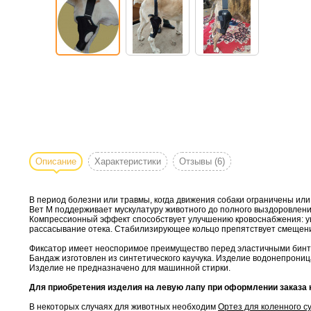
Описание
Характеристики
Отзывы
(6)
В период болезни или травмы, когда движения собаки ограничены или
Вет М поддерживает мускулатуру животного до полного выздоровлени
Компрессионный эффект способствует улучшению кровоснабжения: уве
рассасывание отека. Стабилизирующее кольцо препятствует смещени
Фиксатор имеет неоспоримое преимущество перед эластичными бинта
Бандаж изготовлен из синтетического каучука. Изделие водонепрони
Изделие не предназначено для машинной стирки.
Для приобретения изделия на левую лапу при оформлении заказа н
В некоторых случаях для животных необходим
Ортез для коленного с