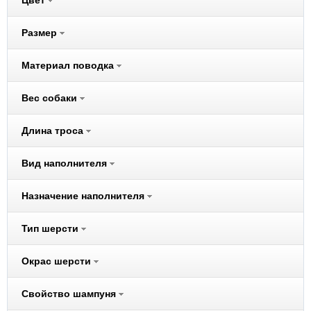
Цвет
Audi
Размер
Beeztees
Belcando
Материал поводка
Benelux
Better Way
Вес собаки
Bewi Cat
Длина троса
Bewi Dog
BIO-GROOM
Вид наполнителя
Biokat's
Bona Ventura
Назначение наполнителя
Bosch
Brit
Тип шерсти
CarniLove
Окрас шерсти
Cat Step
Cats Best
Свойство шампуня
Chipsi