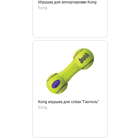
Kruuse
Игрушка для аппортировки Kong
Kong
Lainee
Lechat
Leonardo
Lishinu
Luxsan
Marchioro
Midwest
Molina
Monge
Moser
MPS
Kong игрушка для собак "Гантель"
Mr.Fresh
Kong
My Family
Nature`s Miracle
Ontario
Orijen