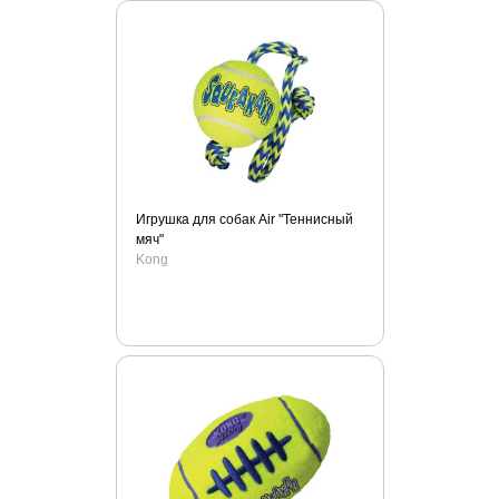
Oster
Padovan
PawPlunger
Pedegree
Perfect Coat
Perfect Coat
Petreet
Игрушка для собак Air "Теннисный
PetShine
мяч"
Petstages
Kong
PlaqueOff
Prettycat
Pronature
R2p
Road Refresher
RolfClub
Royal Canin