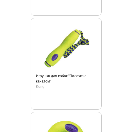
Zogoflex
ZОО Няня
АВЗ
Айда гулять!
Вет М
Деревенские лакомства
ЗОО Няня
Зооник
Зубастик
Зубочистики
Игрушка для собак "Палочка с
канатом"
Мнямс
Kong
Наша марка
Стоп проблема
Счастливые лапки
Умный спрей
Чистотел
Чистые лапки