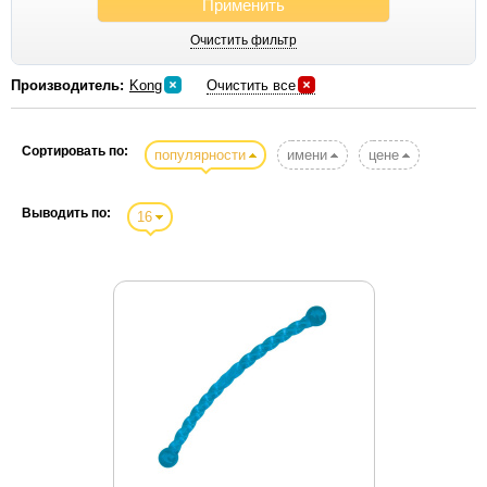
Применить
Gemon
Очистить фильтр
Gigi
Gigwi
Производитель:
Kong
Очистить все
Gimborn
Hagen
Сортировать по:
популярности
имени
цене
Hartmann
Hill`s
Выводить по:
16
Hing
Hunter
IMAC
Itochu
Iv San Bernard
Kong
Kookamunga
Kredo
Kruus