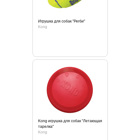
Royal Groom
Sanabelle
Savarra
Игрушка для собак "Регби"
Shaws
Kong
SHOW TECH
Solid Natura
Solvit
Special Dog
Stop спрей
SuperDesign
TitBit
Totally Ferret
Triol
Trixie
UNITABS
Kong игрушка для собак "Летающая
Versele-laga
тарелка"
Kong
Viyo