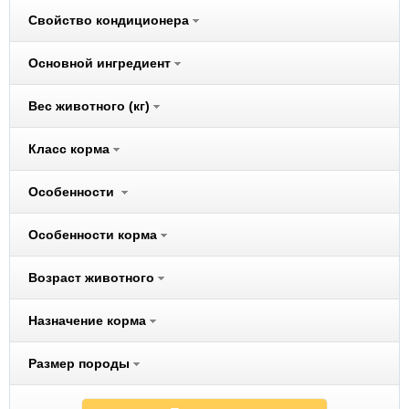
Cliny
Свойство кондиционера
Cunipic
Darsi
Основной ингредиент
Dezzie
Вес животного (кг)
Dogma
Eukanuba
Класс корма
Ever Clean
Excel
Особенности
Ferplast
Fiory
Особенности корма
Fizzion
Возраст животного
Flexi
Fluff
Назначение корма
Freego
Fresh Step
Размер породы
FURminator
Gelacan