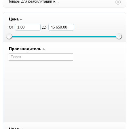
Товары для реабилитации животных
Цена
От
До
Производитель
1 All Systems
8in1
ACANA
Amelia Pet
Andover
Anivital
Antivital
Aras
Aromadog