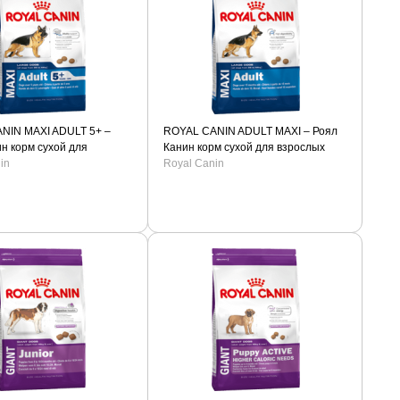
NIN MAXI ADULT 5+ –
ROYAL CANIN ADULT MAXI – Роял
н корм сухой для
Канин корм сухой для взрослых
обак крупных пород.
in
собак крупных пород.
Royal Canin