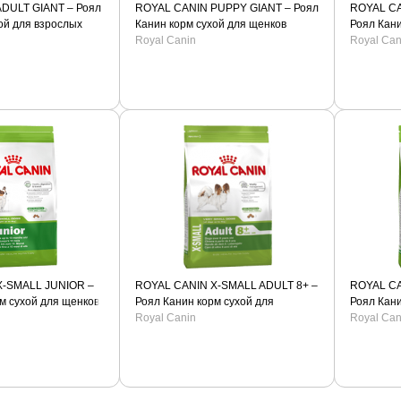
DULT GIANT – Роял
ROYAL CANIN PUPPY GIANT – Роял
ROYAL CA
ой для взрослых
Канин корм сухой для щенков
Роял Кани
х пород.
гигантских пород
Royal Canin
гигантски
Royal Can
X-SMALL JUNIOR –
ROYAL CANIN X-SMALL ADULT 8+ –
ROYAL CA
м сухой для щенков
Роял Канин корм сухой для
Роял Кани
ород.
пожилых собак миниатюрных
Royal Canin
взрослых
Royal Can
пород старше 8 лет.
пород