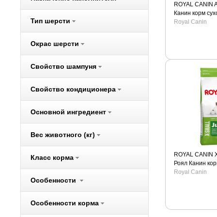
ROYAL CANIN A
Bosch
Канин корм сух
Brit
Тип шерсти
собак гигантски
Royal Canin
CarniLove
Окрас шерсти
Cat Step
Cats Best
Свойство шампуня
Chipsi
Cliny
Свойство кондиционера
Cunipic
Darsi
Основной ингредиент
Dezzie
Вес животного (кг)
Dogma
Eukanuba
ROYAL CANIN 
Класс корма
Ever Clean
Роял Канин кор
миниатюрных п
Royal Canin
Excel
Особенности
Ferplast
Fiory
Особенности корма
Fizzion