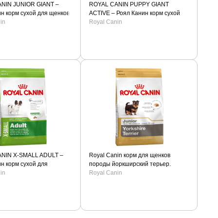
NIN JUNIOR GIANT –
ROYAL CANIN PUPPY GIANT
н корм сухой для щенков
ACTIVE – Роял Канин корм сухой
х пород
in
для щенков гигантских пород с
Royal Canin
высокими энергетическими
потребностями.
NIN X-SMALL ADULT –
Royal Canin корм для щенков
н корм сухой для
породы йоркширский терьер.
 собак миниатюрных
in
Royal Canin