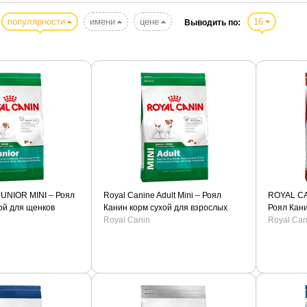
популярности
имени
цене
16
Выводить по:
UNIOR MINI – Роял
Royal Canine Adult Mini – Роял
ROYAL CA
ой для щенков
Канин корм сухой для взрослых
Роял Кани
собак мелких пород
Royal Canin
средних п
Royal Can