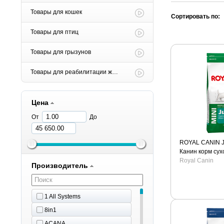
Товары для кошек
Сортировать по:
Товары для птиц
Товары для грызунов
Товары для реабилитации животных
Цена
От
До
ROYAL CANIN J
Канин корм сух
мелких пород.
Royal Canin
Производитель
1 All Systems
8in1
ACANA