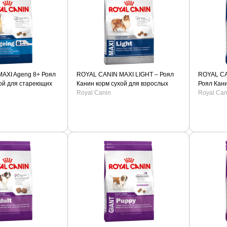
AXI Ageng 8+ Роял
ROYAL CANIN MAXI LIGHT – Роял
ROYAL CA
хой для стареющих
Канин корм сухой для взрослых
Роял Кани
размеров.
собак крупных пород, склонных к
Royal Canin
пожилых с
Royal Can
полноте и собак с избыточным
весом.