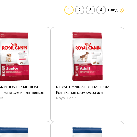
1
2
3
4
След.
NIN JUNIOR MEDIUM –
ROYAL CANIN ADULT MEDIUM –
н корм сухой для щенков
Роял Канин корм сухой для
ород.
in
взрослых собак средних пород.
Royal Canin