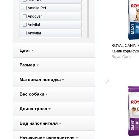
Amelia Pet
Andover
Anivital
Antivital
Aras
ROYAL CANIN M
Цвет
Aromadog
Канин корм су
собак крупных 
Royal Canin
Audi
Размер
Beeztees
Belcando
Материал поводка
Benelux
Better Way
Вес собаки
Bewi Cat
Длина троса
Bewi Dog
BIO-GROOM
Вид наполнителя
Biokat's
Bona Ventura
Назначение наполнителя