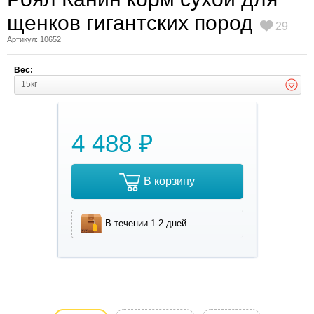
щенков гигантских пород
29
Артикул: 10652
Вес:
15кг
4 488 ₽
В корзину
В течении 1-2 дней
Полнорационный
сухой корм для