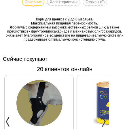
щенков собак
Описание
Характеристики
Отзывы
(0)
очень крупных
размеров (вес
Корм для щенков с 2 до 8 месяцев.
взрослой собаки
Максимальная пищевая переносимость.
более 45 кг) в
Формула с содержанием высококачественных белков L.I.P, а также
пребиотиков - фруктоолигосахаридов и маннановых олигосахаридов,
возрасте с 2 до
оказывает благоприятное воздействие на пищеварительную систему и
8 месяцев.
поддерживает оптимальную консистенцию стула.
Сейчас покупают
20 клиентов он-лайн