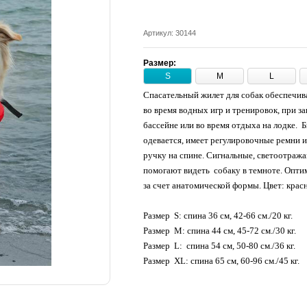
Артикул: 30144
Размер:
S
M
L
Спасательный жилет для собак обеспечив
во время водных игр и тренировок, при за
бассейне или во время отдыха на лодке. Б
одевается, имеет регулировочные ремни 
ручку на спине. Сигнальные, светоотра
помогают видеть собаку в темноте. Опт
за счет анатомической формы. Цвет: кра
Размер S: спина 36 см, 42-66 см./20 кг.
Размер M: спина 44 см, 45-72 см./30 кг.
Размер L: спина 54 см, 50-80 см./36 кг.
Размер XL: спина 65 см, 60-96 см./45 кг.