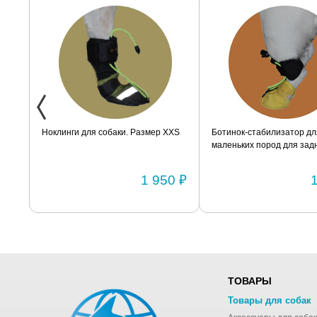
ак
Ноклинги для собаки. Размер XXS
Ботинок-стабилизатор дл
маленьких пород для задн
Размер 2
0 ₽
1 950 ₽
ТОВАРЫ
Товары для собак