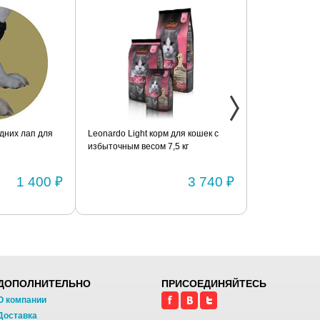
дних лап для
Leonardo Light корм для кошек с
Фиксатор коле
избыточным весом 7,5 кг
шарнирами (п
1 400 ₽
3 740 ₽
ДОПОЛНИТЕЛЬНО
ПРИСОЕДИНЯЙТЕСЬ
О компании
Доставка