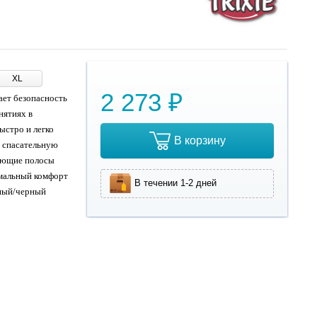
XL
2 273 ₽
ает безопасность
нятиях в
ыстро и легко
В корзину
и спасательную
жающие полосы
имальный комфорт
В течении 1-2 дней
сный/черный