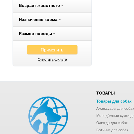
Возраст животного
Flexi
Fluff
Назначение корма
Freego
Fresh Step
Размер породы
FURminator
Gelacan
Применить
Gemon
Очистить фильтр
Gigi
Gigwi
Gimborn
Hagen
ТОВАРЫ
Hartmann
Товары для собак
Hill`s
Аксессуары для собак
Hing
Hunter
Одежда для собак
IMAC
Ботинки для собак