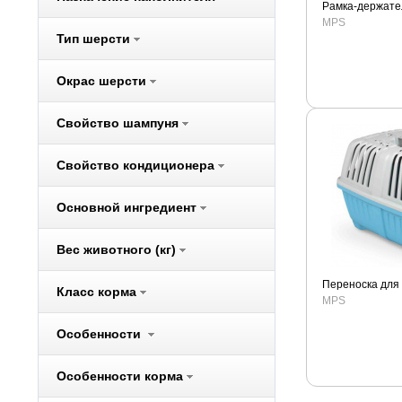
Рамка-держате
Bosch
MPS
Brit
Тип шерсти
CarniLove
Окрас шерсти
Cat Step
Cats Best
Свойство шампуня
Chipsi
Cliny
Свойство кондиционера
Cunipic
Darsi
Основной ингредиент
Dezzie
Вес животного (кг)
Dogma
Eukanuba
Переноска для
Класс корма
Ever Clean
MPS
Excel
Особенности
Ferplast
Fiory
Особенности корма
Fizzion