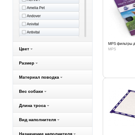
Amelia Pet
Andover
Anivital
Antivital
Aras
MPS фильтры дл
Цвет
Aromadog
MPS
Audi
Размер
Beeztees
Belcando
Материал поводка
Benelux
Better Way
Вес собаки
Bewi Cat
Длина троса
Bewi Dog
BIO-GROOM
Вид наполнителя
Biokat's
Bona Ventura
Назначение наполнителя