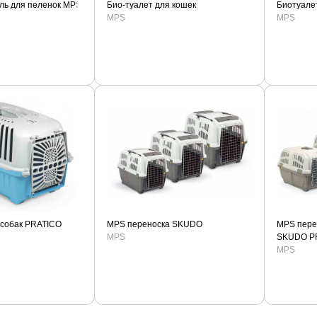
ль для пеленок MPS
Био-туалет для кошек
Биотуале
MPS
MPS
 собак PRATICO
MPS переноска SKUDO
MPS пере
MPS
SKUDO P
MPS