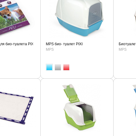
я био-туалета PIXI
MPS био- туалет PIXI
Биотуалет
MPS
MPS