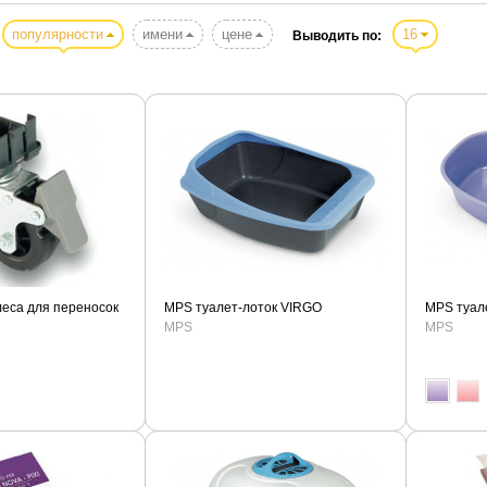
популярности
имени
цене
16
Выводить по:
еса для переносок
MPS туалет-лоток VIRGO
MPS туал
MPS
MPS