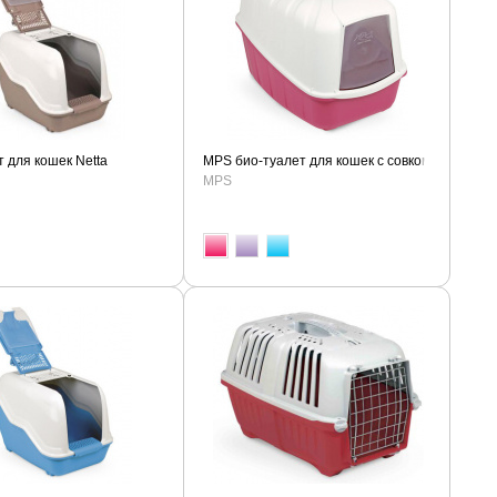
 для кошек Netta
MPS био-туалет для кошек с совком
MPS