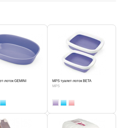
ет-лоток GEMINI
MPS туалет-лоток BETA
MPS