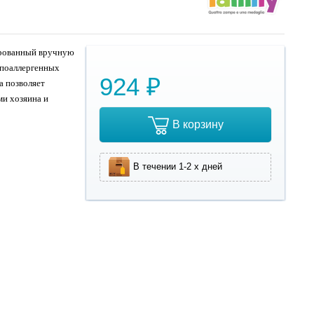
урованный вручную
ипоаллергенных
924 ₽
а позволяет
ми хозяина и
В корзину
В течении 1-2 х дней