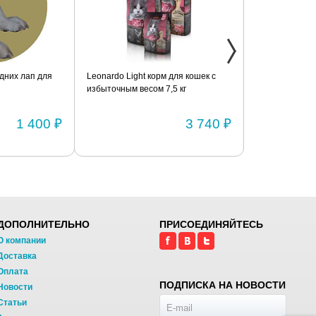
дних лап для
Leonardo Light корм для кошек с
Фиксатор коле
избыточным весом 7,5 кг
шарнирами (п
1 400 ₽
3 740 ₽
ДОПОЛНИТЕЛЬНО
ПРИСОЕДИНЯЙТЕСЬ
О компании
Доставка
Оплата
ПОДПИСКА НА НОВОСТИ
Новости
Статьи