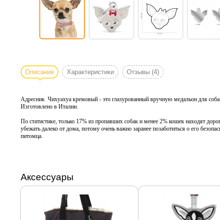
Описание
Характеристики
Отзывы
(4)
Адресник Чихуахуа кремовый - это глазурованный вручную медальон для собак
Изготовлено в Италии.
По статистике, только 17% из пропавших собак и менее 2% кошек находят доро
убежать далеко от дома, потому очень важно заранее позаботиться о его безоп
питомца.
Аксессуары