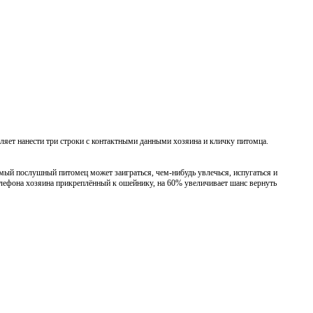
яет нанести три строки с контактными данными хозяина и кличку питомца.
мый послушный питомец может заиграться, чем-нибудь увлечься, испугаться и
телефона хозяина прикреплённый к ошейнику, на 60% увеличивает шанс вернуть