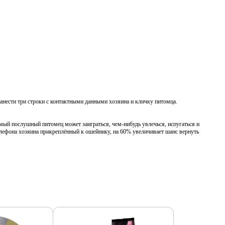
анести три строки с контактными данными хозяина и кличку питомца.
мый послушный питомец может заиграться, чем-нибудь увлечься, испугаться и
телефона хозяина прикреплённый к ошейнику, на 60% увеличивает шанс вернуть