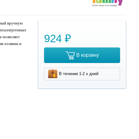
нный вручную
ипоаллергенных
924 ₽
а позволяет
ми хозяина и
В корзину
В течении 1-2 х дней