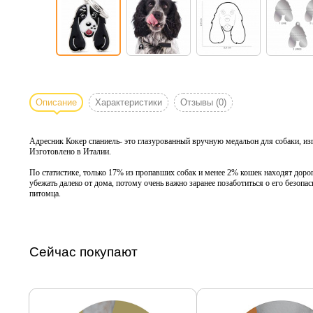
Описание
Характеристики
Отзывы
(0)
Адресник Кокер спаниель- это глазурованный вручную медальон для собаки, из
Изготовлено в Италии.
По статистике, только 17% из пропавших собак и менее 2% кошек находят доро
убежать далеко от дома, потому очень важно заранее позаботиться о его безоп
питомца.
Сейчас покупают