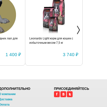
дних лап для
Leonardo Light корм для кошек с
Фиксатор коле
избыточным весом 7,5 кг
шарнирами (п
1 400 ₽
3 740 ₽
ДОПОЛНИТЕЛЬНО
ПРИСОЕДИНЯЙТЕСЬ
О компании
Доставка
Оплата