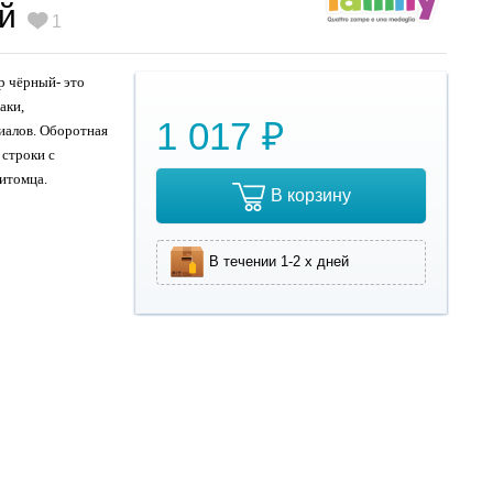
й
1
р чёрный- это
аки,
1 017 ₽
иалов. Оборотная
 строки с
итомца.
В корзину
В течении 1-2 х дней