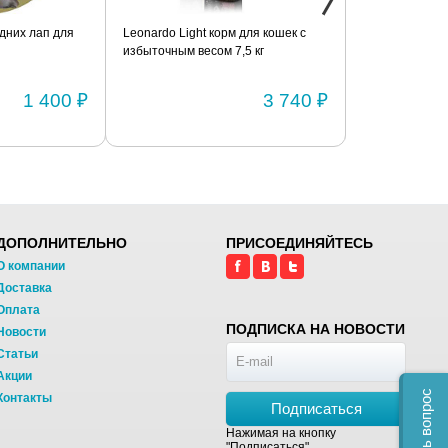
дних лап для
Leonardo Light корм для кошек с
Фиксатор коле
избыточным весом 7,5 кг
шарнирами (п
1 400 ₽
3 740 ₽
ДОПОЛНИТЕЛЬНО
ПРИСОЕДИНЯЙТЕСЬ
О компании
Доставка
Оплата
ПОДПИСКА НА НОВОСТИ
Новости
Статьи
Акции
Задать вопрос
Контакты
Подписаться
Нажимая на кнопку
"Подписаться",