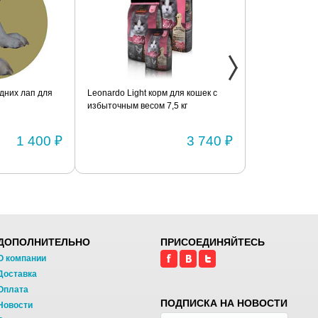
дних лап для
Leonardo Light корм для кошек с
Фиксатор коле
избыточным весом 7,5 кг
шарнирами (п
1 400 ₽
3 740 ₽
ДОПОЛНИТЕЛЬНО
ПРИСОЕДИНЯЙТЕСЬ
О компании
Доставка
Оплата
ПОДПИСКА НА НОВОСТИ
Новости