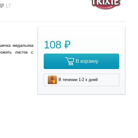
17
108 ₽
шечка медальона
ложить листок с
В корзину
В течении 1-2 х дней