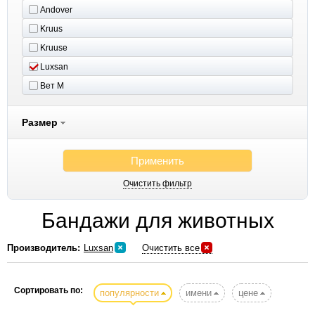
Andover
Kruus
Kruuse
Luxsan
Вет М
Размер
Применить
Очистить фильтр
Бандажи для животных
Производитель:
Luxsan
Очистить все
Сортировать по:
популярности
имени
цене