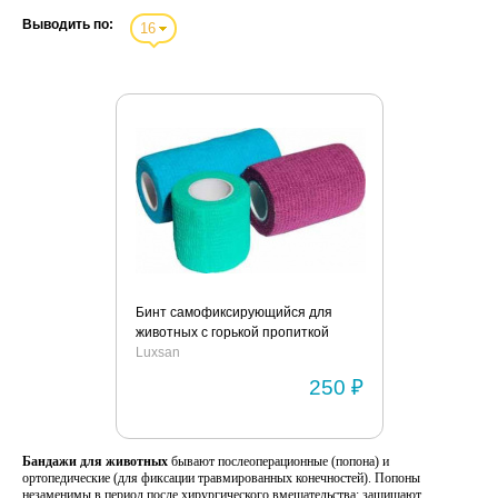
Выводить по:
16
Бинт самофиксирующийся для
животных с горькой пропиткой
Luxsan
Luxsan
250 ₽
Бандажи для животных
бывают послеоперационные (
попона) и
ортопедические (для фиксации травмированных конечностей). Попоны
незаменимы в период после хирургического вмешательства: защищают