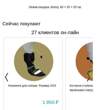
× 35
Лежак-пещера Jimmy, 40 × 35 × 35 см.
см.
Сейчас покупают
27 клиентов он-лайн
Ноклинги для собаки. Размер XXS
Ботинок-стабилизатор для 
маленьких пород для задних
Размер 2
1 950 ₽
1 