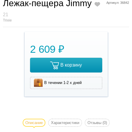
Лежак-пещера Jimmy
Артикул: 36842
21
Trixie
2 609 ₽
В корзину
В течении 1-2 х дней
Лежак-
пещера
Jimmy,
Описание
Характеристики
Отзывы
(0)
40 × 35