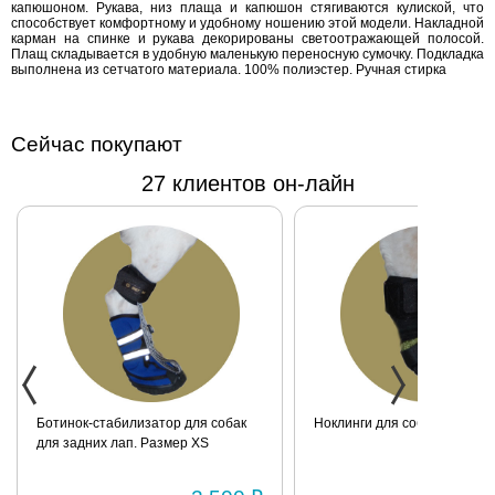
капюшоном. Рукава, низ плаща и капюшон стягиваются кулиской, что
Рукава, низ
способствует комфортному и удобному ношению этой модели. Накладной
карман на спинке и рукава декорированы светоотражающей полосой.
плаща и капюшон
Плащ складывается в удобную маленькую переносную сумочку. Подкладка
стягиваются
выполнена из сетчатого материала. 100% полиэстер. Ручная стирка
кулиской, что
способствует
комфортному и
Сейчас покупают
удобному
27 клиентов он-лайн
ношению этой
модели.
Накладной
карман на спинке
и рукава
декорированы
светоотражающей
полосой. Плащ
складывается в
удобную
Ботинок-стабилизатор для собак
Ноклинги для собаки. Размер XX
маленькую
для задних лап. Размер XS
переносную
сумочку.