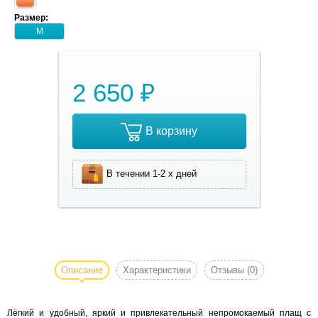
Размер:
M
2 650 ₽
В корзину
В течении 1-2 х дней
Лёгкий и удобный,
яркий и
привлекательный
Описание
Характеристики
Отзывы
(0)
непромокаемый
плащ с
Лёгкий и удобный, яркий и привлекательный непромокаемый плащ с
капюшоном.