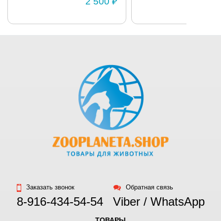
2 500 ₽
1 950
Подкладка
выполнена из
сетчатого
материала. 100%
полиэстер.
Ручная стирка
Как измерить
собаку
.
Заказать звонок
Обратная связь
8-916-434-54-54
Viber / WhatsApp
ТОВАРЫ