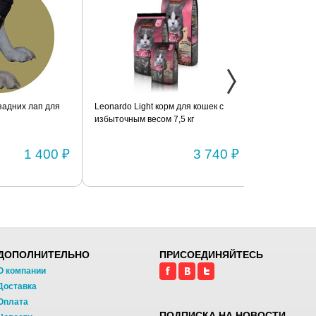
дних лап для
Leonardo Light корм для кошек с
Фиксатор коле
избыточным весом 7,5 кг
шарнирами (п
1 400 ₽
3 740 ₽
ДОПОЛНИТЕЛЬНО
ПРИСОЕДИНЯЙТЕСЬ
О компании
Доставка
Оплата
ПОДПИСКА НА НОВОСТИ