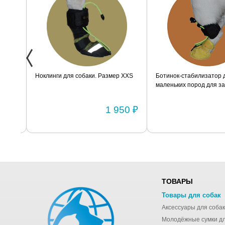
ак
Ноклинги для собаки. Размер XXS
Ботинок-стабилизатор дл
маленьких пород для задн
Размер 2
0 ₽
1 950 ₽
ТОВАРЫ
Товары для собак
Аксессуары для собак