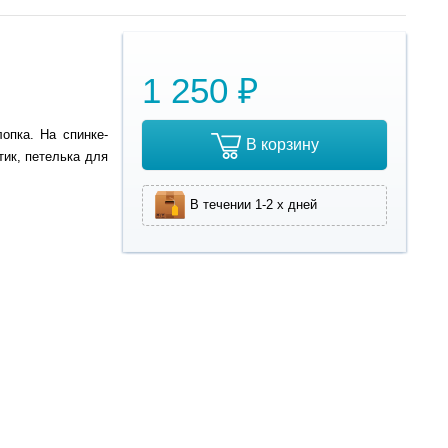
1 250 ₽
опка. На спинке-
В корзину
тик, петелька для
В течении 1-2 х дней