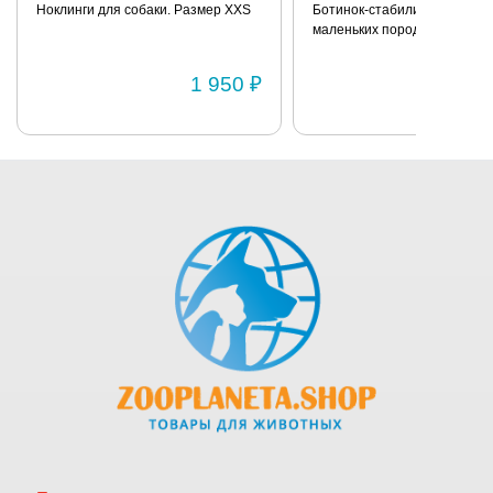
Ноклинги для собаки. Размер XXS
Ботинок-стабилизатор для 
маленьких пород для задних
Размер 2
1 950 ₽
1 