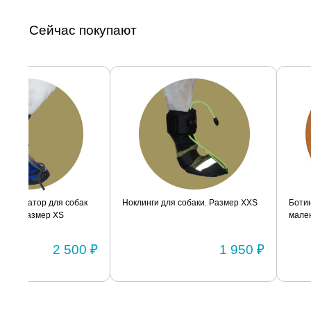
Сейчас покупают
ак
Ноклинги для собаки. Размер XXS
Ботинок-стабилизатор дл
маленьких пород для задн
Размер 2
0 ₽
1 950 ₽