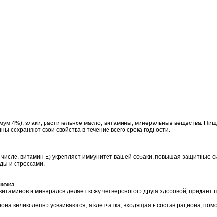
м 4%), злаки, растительное масло, витамины, минеральные вещества. Пищевая це
амины сохраняют свои свойства в течение всего срока годности.
м числе, витамин Е) укрепляет иммунитет вашей собаки, повышая защитные с
ды и стрессами.
 кожа
витаминов и минералов делает кожу четвероногого друга здоровой, придает ш
она великолепно усваиваются, а клетчатка, входящая в состав рациона, по