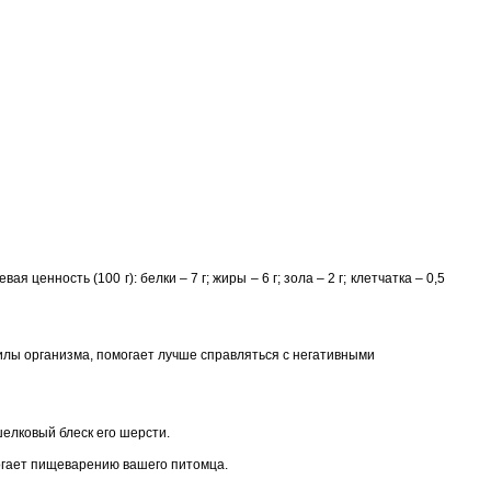
нность (100 г): белки – 7 г; жиры – 6 г; зола – 2 г; клетчатка – 0,5
илы организма, помогает лучше справляться с негативными
елковый блеск его шерсти.
могает пищеварению вашего питомца.