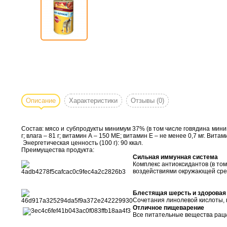
Описание
Характеристики
Отзывы
(0)
Состав: мясо и субпродукты минимум 37% (в том числе говядина миниму
г; влага – 81 г; витамин А – 150 ME; витамин Е – не менее 0,7 мг. Вит
Энергетическая ценность (100 г): 90 ккал.
Преимущества продукта:
Сильная иммунная система
Комплекс антиоксидантов (в то
воздействиями окружающей сре
Блестящая шерсть и здоровая
Сочетания линолевой кислоты, 
Отличное пищеварение
Все питательные вещества раци