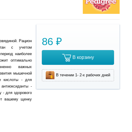
86 ₽
говядиной. Рацион
отан с учетом
 период наиболее
В корзину
ержит оптимально
зненно важных
азвития мышечной
В течении 1- 2-х рабочих дней
е кислоты - для
 антиоксиданты -
у - для здорового
ет вашему щенку