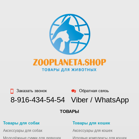
мускатной и
столовой тыквах,
наладит
чувствительное
пищеварение.
Мы думаем, вы
полюбите корма
ACANA,
приготовленные
исключительно
на нашей
отмеченной
наградами
фабрике
Заказать звонок
Обратная связь
NorthStar® из
8-916-434-54-54
Viber / WhatsApp
свежих,
проверенных и
ТОВАРЫ
качественных
Товары для собак
Товары для кошек
ингредиентов.
А что ещё
Аксессуары для собак
Аксессуары для кошек
важнее, их
Молодёжные сумки для девушек
Игровые комплексы для кошек