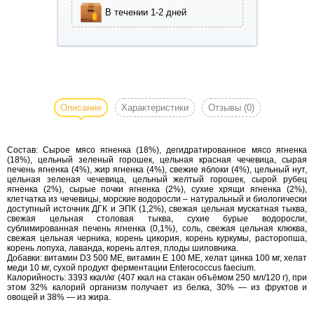
В течении 1-2 дней
Корм для собак
Акана ягнёнок с
яблоком Acana
Описание
Характеристики
Отзывы
(0)
Grass-Fed Lamb -
биологически
Состав: Сырое мясо ягненка (18%), дегидратированное мясо ягненка
соответствующий
(18%), цельный зеленый горошек, цельная красная чечевица, сырая
гипоаллергенный
печень ягненка (4%), жир ягненка (4%), свежие яблоки (4%), цельный нут,
цельная зеленая чечевица, цельный желтый горошек, сырой рубец
сухой корм для
ягненка (2%), сырые почки ягненка (2%), сухие хрящи ягненка (2%),
собак с
клетчатка из чечевицы, морские водоросли – натуральный и биологически
доступный источник ДГК и ЭПК (1,2%), свежая цельная мускатная тыква,
чувствительным
свежая цельная столовая тыква, сухие бурые водоросли,
пищеварением.
сублимированная печень ягненка (0,1%), соль, свежая цельная клюква,
свежая цельная черника, корень цикория, корень куркумы, расторопша,
Корм ACANA
корень лопуха, лаванда, корень алтея, плоды шиповника.
Добавки: витамин D3 500 МЕ, витамин Е 100 МЕ, хелат цинка 100 мг, хелат
Grass - Fed Lamb
меди 10 мг, сухой продукт ферментации Enterococcus faecium.
с одним
Калорийность: 3393 ккал/кг (407 ккал на стакан объёмом 250 мл/120 г), при
этом 32% калорий организм получает из белка, 30% — из фруктов и
источником белка
овощей и 38% — из жира.
на 50% состоит