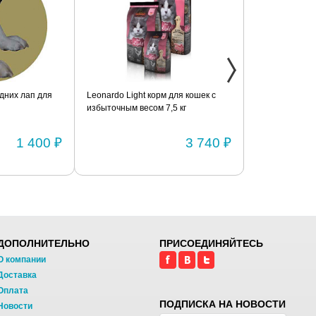
дних лап для
Leonardo Light корм для кошек с
Фиксатор коле
избыточным весом 7,5 кг
шарнирами (п
1 400 ₽
3 740 ₽
ДОПОЛНИТЕЛЬНО
ПРИСОЕДИНЯЙТЕСЬ
О компании
Доставка
Оплата
ПОДПИСКА НА НОВОСТИ
Новости