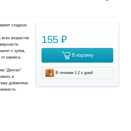
держит сладкую
155 ₽
к всех возрастов
оверхности
налет с зубов,
В корзину
 от кариеса.
ии "Дентал"
В течении 1-2 х дней
жевать и
рушку добавлена
свежести.