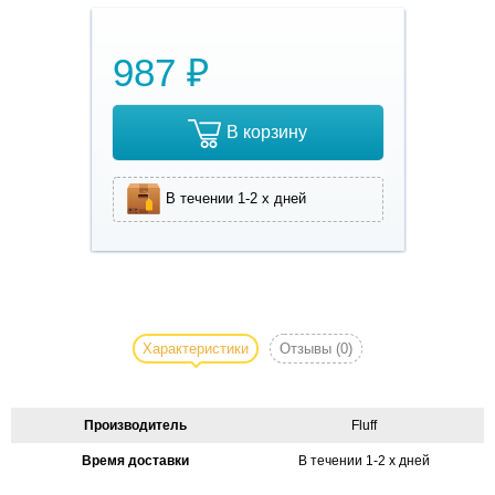
987 ₽
В корзину
В течении 1-2 х дней
Косметичка для
девочки
подростка LE
Характеристики
Отзывы
(0)
SHOE- это
красивая,
стильная и
Производитель
Fluff
удобная
Время доставки
В течении 1-2 х дней
косметичка.
Качественный