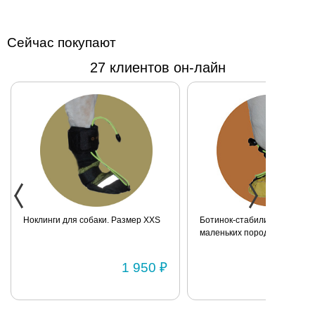
принт на
искусственной
Сейчас покупают
лакированной
коже.
27 клиентов он-лайн
Прекрасный и
запоминающийся
подарок. Размер:
19х7,5х10 см.
Ноклинги для собаки. Размер XXS
Ботинок-стабилизатор для 
маленьких пород для задних
Размер 2
1 950 ₽
1 