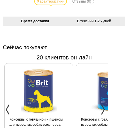
собаки CHERRY
Характеристики
Отзывы
(0)
из денима с
модным
эффектом
Время доставки
В течении 1-2 х дней
"поношенности".
Накладные
кармашки на
брючинах. На
Сейчас покупают
спинке- карман
20 клиентов он-лайн
"кенгуру" с
вышивкой.
Практичное и
удобное
решение на
каждый день.
100% хлопок.
Как измерить
собаку
Консервы с говядиной и пшеном
Консервы с говядиной и рис
для взрослых собак всех пород
взрослых собак всех пород