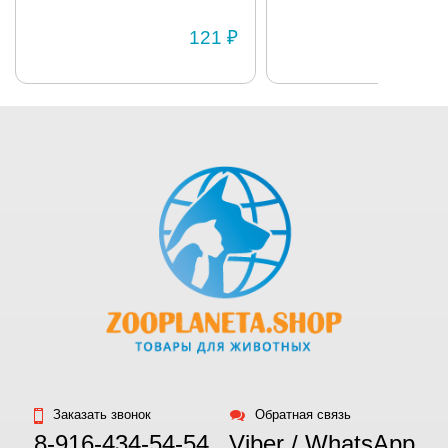
BRIT «Premium» 850г
склонных к полноте BRIT
«Premium» 850г
121 ₽
Заказать звонок
Обратная связь
8-916-434-54-54
Viber / WhatsApp