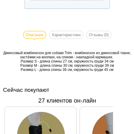
Джинсовый
комбинезон
для собаки
Описание
Характеристики
Отзывы
(0)
Trim -
комбинезон
Джинсовый комбинезон для собаки Trim - комбинезон из джинсовой ткани,
из
застёжки на кнопках, на спинке - накладной кармашек.
джинсовой
Размер S - длина спины 27 см, окружность груди 34 см
Размер M - длина спины 30 см, окружность груди 39 см
ткани,
Размер L - длина спины 36 см, окружность груди 45 см
застёжки
на кнопках,
на спинке -
Сейчас покупают
накладной
кармашек.
27 клиентов он-лайн
Размер S -
длина
спины 27
см,
окружность