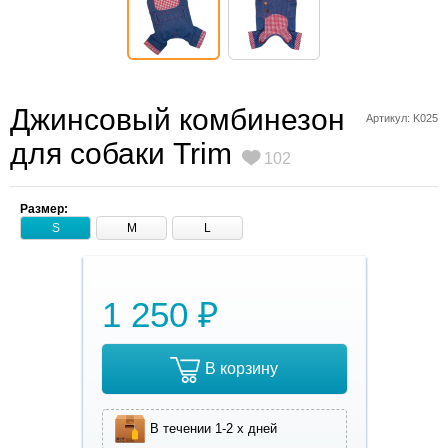
Джинсовый комбинезон
Артикул: K025
для собаки Trim
102
Размер:
S
M
L
1 250 ₽
В корзину
В течении 1-2 х дней