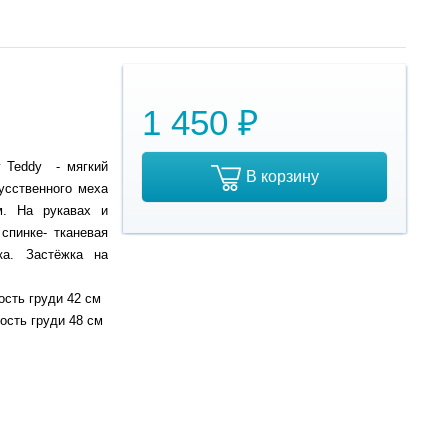
1 450 ₽
 Teddy - мягкий
В корзину
усственного меха
м. На рукавах и
спинке- тканевая
ка. Застёжка на
ость груди 42 см
ость груди 48 см