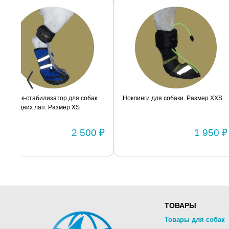
ак
Ноклинги для собаки. Размер XXS
Ботинок-стабилизатор дл
маленьких пород для задн
Размер 2
0 ₽
1 950 ₽
ТОВАРЫ
Товары для собак